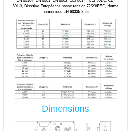
EN 55104, EN 5501, EN 5502, CEI 801-4, CEI 801-2, CEI
801-3, Directive Européenne basse tension 72/23/EEC, Norme
harmonisée EN 60335-2-35
Dimensions