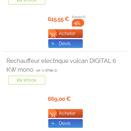
EN STOCK
649,00
€
615,55
€
-5
%
Acheter
Devis
Rechauffeur electrique vulcan DIGITAL 6
KW mono
ref:-V-8T86-D
EN STOCK
669,00
€
Acheter
Devis