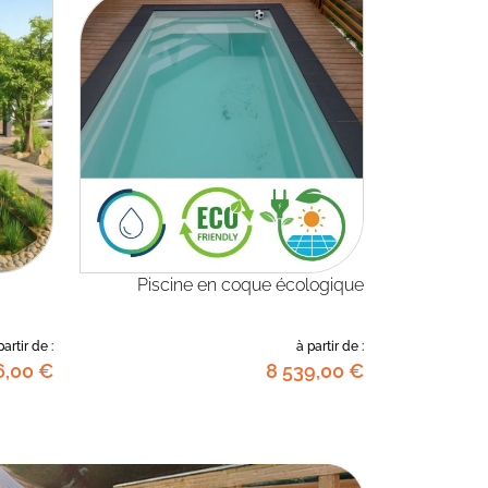
Piscine en coque écologique
partir de :
à partir de :
6
,00
€
8 539
,00
€