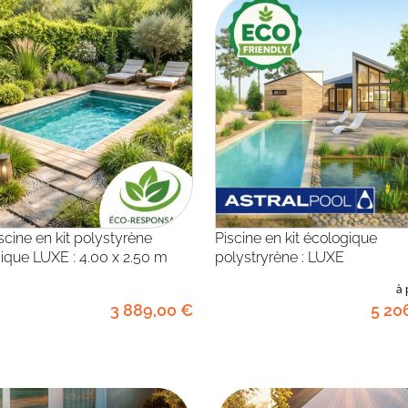
Piscine en kit écologique
ique LUXE : 4.00 x 2.50 m
polystryrène : LUXE
à 
3 889
,00
€
5 20