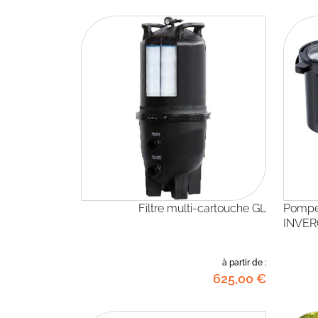
Filtre multi-cartouche GL
Pompe à vitesse variable
INVER
à partir de :
625
,00
€