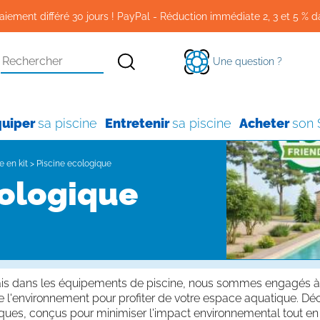
aiement différé 30 jours ! PayPal - Réduction immédiate 2, 3 et 5 % d
Une question ?
quiper
sa piscine
Entretenir
sa piscine
Acheter
son
e en kit
>
Piscine ecologique
ologique
çais dans les équipements de piscine, nous sommes engagés à v
e l'environnement pour profiter de votre espace aquatique. 
iques, conçus pour minimiser l'impact environnemental tout en 