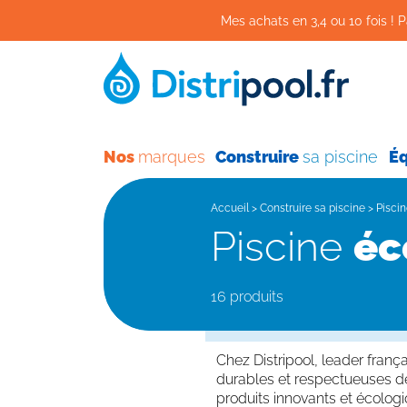
Mes achats en 3,4 ou 10 fois ! P
Nos
marques
Construire
sa piscine
É
Accueil
>
Construire sa piscine
>
Piscin
Piscine
éc
16 produits
Chez Distripool, leader fran
durables et respectueuses d
produits innovants et écolog