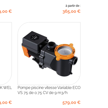
à partir de :
9
,00
€
365
,00
€
ACK WEL
Pompe piscine vitesse Variable ECO
VS 75 de 0.75 CV de 9 m3/h
9
,00
€
579
,00
€