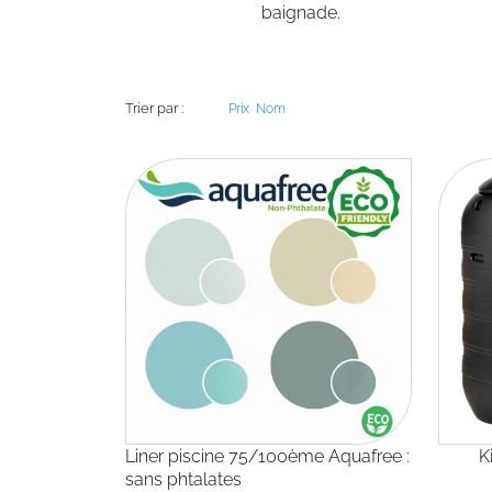
baignade.
Trier par :
Prix
Nom
Liner piscine 75/100ème Aquafree :
sans phtalates