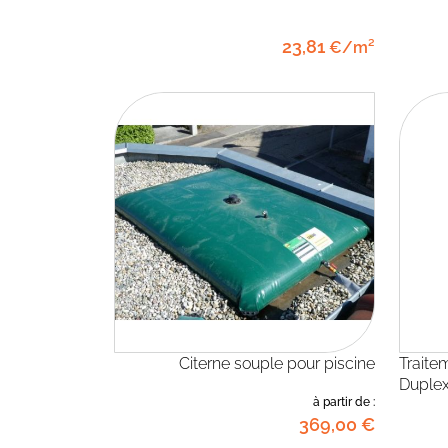
23
,81
€/m²
Citerne souple pour piscine
Traitement uv piscine ASTRAL Flex
Duple
à partir de :
369
,00
€