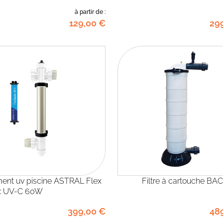
à partir de :
129
,00
€
29
Filtre à cartouche B
x UV-C 60W
399
,00
€
48