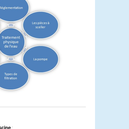
iscine
: