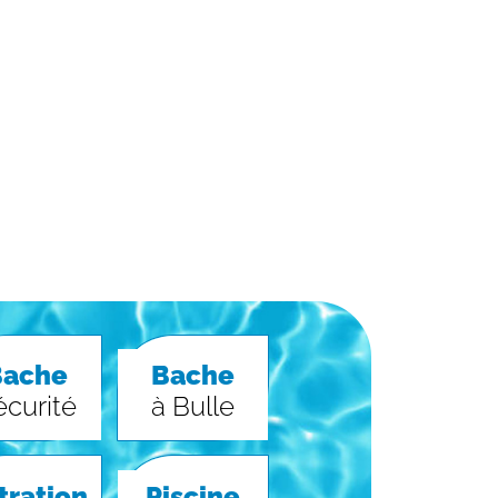
Bache
Bache
écurité
à Bulle
ltration
Piscine