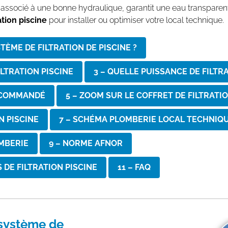
ssocié à une bonne hydraulique, garantit une eau transparente
tion piscine
pour installer ou optimiser votre local technique.
ÈME DE FILTRATION DE PISCINE ?
ILTRATION PISCINE
3 – QUELLE PUISSANCE DE FILTR
RECOMMANDÉ
5 – ZOOM SUR LE COFFRET DE FILTRATI
N PISCINE
7 – SCHÉMA PLOMBERIE LOCAL TECHNIQ
OMBERIE
9 – NORME AFNOR
 DE FILTRATION PISCINE
11 – FAQ
système de