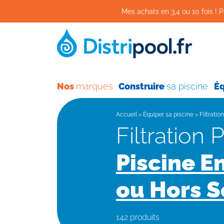
Mes achats en 3,4 ou 10 fois ! P
Nos
marques
Construire
sa piscine
É
Accueil
>
Équiper sa piscine
>
Filtratio
Filtration 
Piscine E
ou Hors S
142 produits