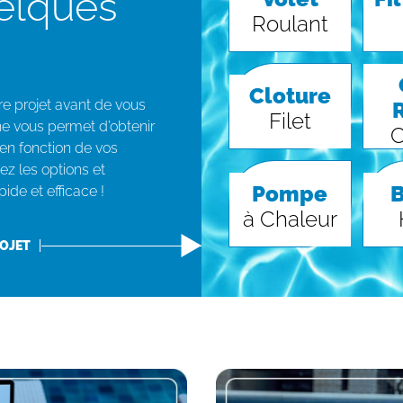
elques
Roulant
Cloture
re projet avant de vous
Filet
gne vous permet d’obtenir
C
en fonction de vos
ez les options et
Pompe
ide et efficace !
à Chaleur
OJET