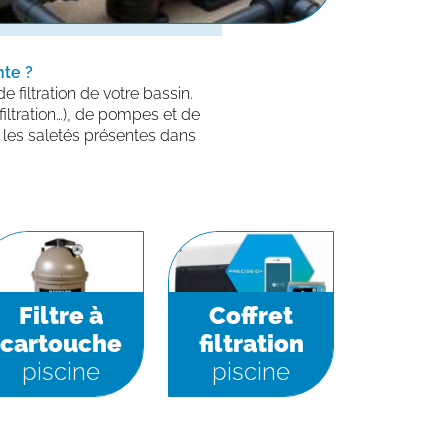
nte ?
 filtration de votre bassin.
filtration…), de pompes et de
r les saletés présentes dans
Filtre à
Coffret
cartouche
filtration
piscine
piscine