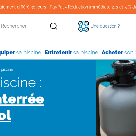
aiement différé 30 jours ! PayPal - Réduction immédiate 2, 3 et 5 % d
Une question ?
quiper
sa piscine
Entretenir
sa piscine
Acheter
son
n piscine
Piscine :
nterrée
ol