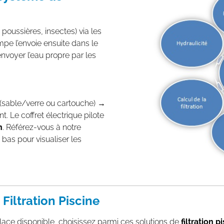
 poussières, insectes) via les
pe l’envoie ensuite dans le
envoyer l’eau propre par les
 (sable/verre ou cartouche) →
 Le coffret électrique pilote
n
. Référez-vous à notre
 bas pour visualiser les
Filtration Piscine
place disponible, choisissez parmi ces solutions de
filtration p