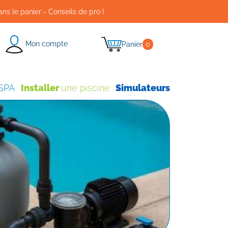
ans le panier - Conseils de pro !
Mon compte
Panier
0
 SPA
Installer
une piscine
Simulateurs