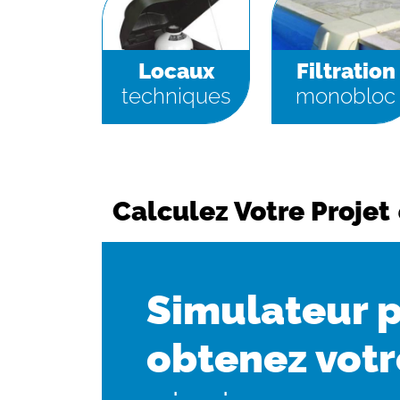
Locaux
Filtration
techniques
monobloc
Calculez Votre Projet
Simulateur p
obtenez vot