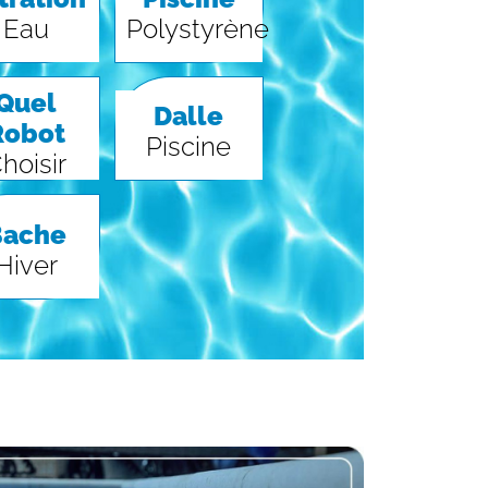
Eau
Polystyrène
Quel
Dalle
Robot
Piscine
hoisir
Bache
Hiver