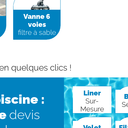
Vanne 6
voies
filtre à sable
en quelques clics !
Liner
iscine :
Sur-
S
Mesure
re
devis
Volet
Fi