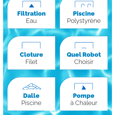
Filtration
Piscine
Eau
Polystyrène
Cloture
Quel Robot
Filet
Choisir
Dalle
Pompe
Piscine
à Chaleur