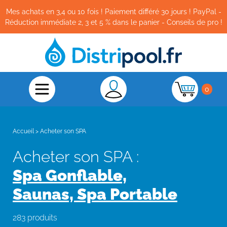
Mes achats en 3,4 ou 10 fois ! Paiement différé 30 jours ! PayPal -
Réduction immédiate 2, 3 et 5 % dans le panier - Conseils de pro !
0
Accueil
>
Acheter son SPA
Acheter son SPA :
Spa Gonflable,
Saunas, Spa Portable
283 produits