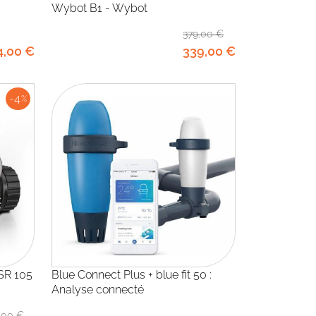
Wybot B1 - Wybot
379
,00
€
4
,00
€
339
,00
€
-4
%
Blue Connect Plus + blue fit 50 :
Analyse connecté
,00
€