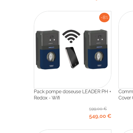
-8
%
Pack pompe doseuse LEADER PH +
Commande Sans Fil Connectée :
Redox - Wifi
Cover
599
,00
€
549
,00
€