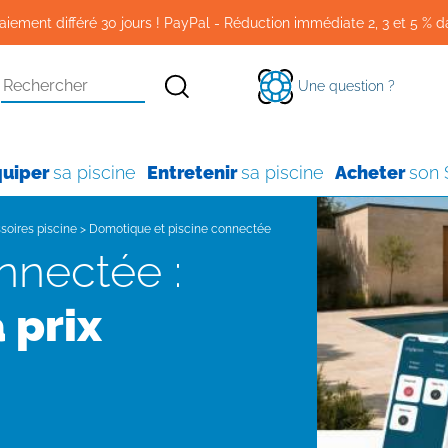
aiement différé 30 jours ! PayPal - Réduction immédiate 2, 3 et 5 % d
Une question ?
quiper
sa piscine
Entretenir
sa piscine
Acheter
son
soires piscine
>
Domotique et piscine connectée
onnectée :
 prix