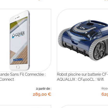
Robot piscine sur batterie CF-
 Connect
AQUALUX : CF400CL : Wifi.
859
à partir de :
289
,00
€
62