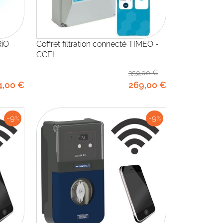
Coffret filtration connecté TIMEO -
CCEI
359
,00
€
4
,00
€
269
,00
€
-9
-9
%
%