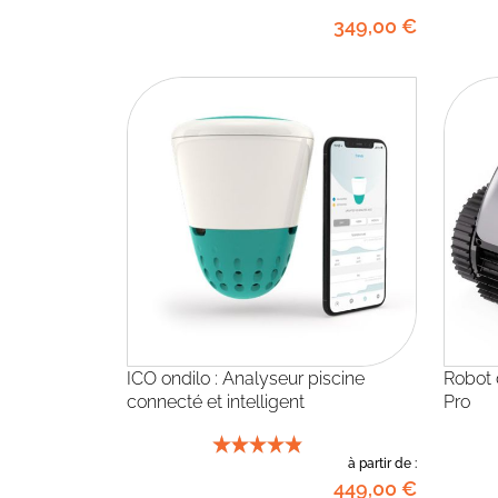
349
,00
€
ICO ondilo : Analyseur piscine
Robot de piscine sans fil Wybot C1
connecté et intelligent
Pro
à partir de :
449
,00
€