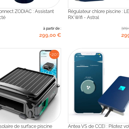
Régulateur chlore piscine : LEADER
cté
RX Wifi - Astral
329
à partir de :
299
,00
€
29
-20
%
Antea VS de CCEI : Pilotez votre