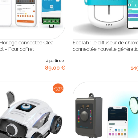
EcoTab : le diffuseur de chlore
t - Pour coffret
connectée nouvelle générati
à partir de :
89
,00
€
14
-33
%