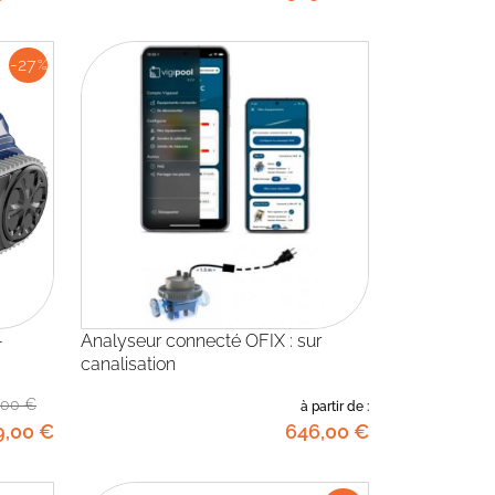
-27
%
Analyseur connecté OFIX : sur
canalisation
,00
€
à partir de :
9
,00
€
646
,00
€