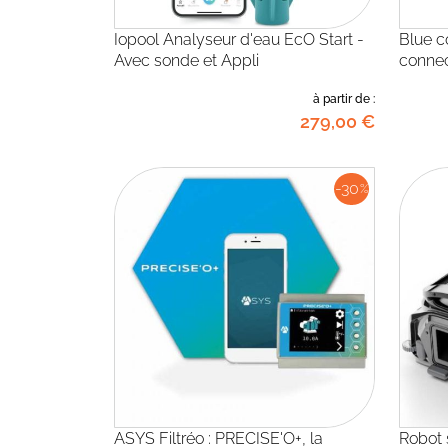
Iopool Analyseur d'eau EcO Start -
Blue connect ZODIAC : Assistant
Avec sonde et Appli
conne
à partir de :
279
,00
€
-30
%
ASYS Filtréo : PRECISE'O+, la
Robot solaire de surface piscine