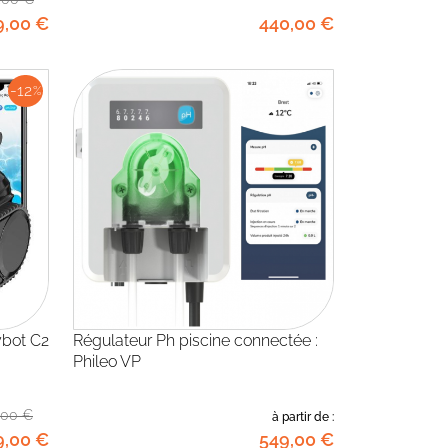
9
,00
€
440
,00
€
-12
%
ybot C2
Régulateur Ph piscine connectée :
Phileo VP
,00
€
à partir de :
9
,00
€
549
,00
€