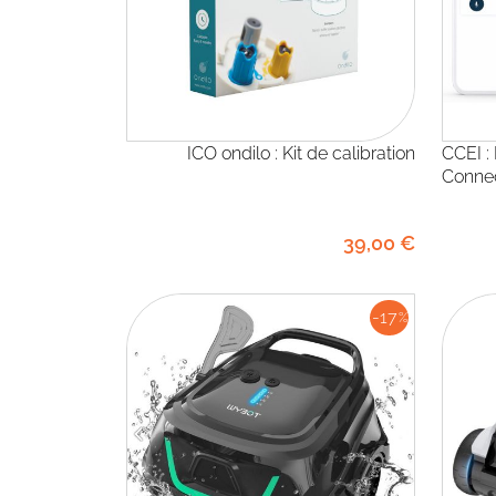
ICO ondilo : Kit de calibration
CCEI : Horloge connectée Clea
Connec
39
,00
€
-17
%