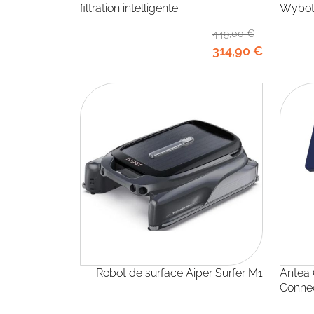
filtration intelligente
Wybot
449
,00
€
314
,90
€
Robot de surface Aiper Surfer M1
Antea OX de CCEI : L’Antenne ORP
Conne