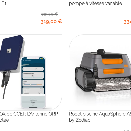
 F1
pompe à vitesse variable
399
,00
€
319
,00
€
33
Robot piscine AquaSphere ASR 105
ctée
by Zodiac
449