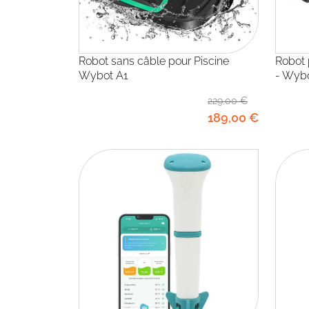
Robot sans câble pour Piscine
Robot piscine sans fil OSPREY 300 II
Wybot A1
- Wyb
229
,00
€
189
,00
€