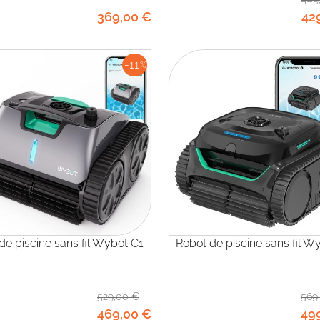
369
,00
€
42
-11
%
Robot de piscine sans fil W
529
,00
€
569
469
,00
€
49