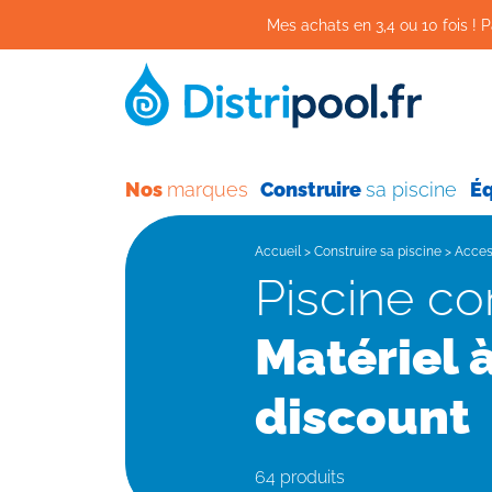
Mes achats en 3,4 ou 10 fois ! P
Nos
marques
Construire
sa piscine
É
Accueil
>
Construire sa piscine
>
Acces
Piscine c
Matériel à
discount
64 produits