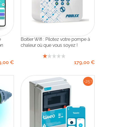
Boitier Wifi : Pilotez votre pompe à
on
chaleur où que vous soyez !
9
,00
€
179
,00
€
-25
%