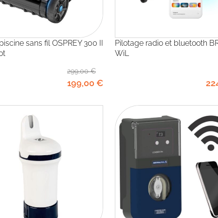
Pilotage radio et bluetooth BRiO
ot
WiL
299
,00
€
199
,00
€
22