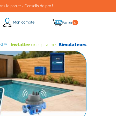
ans le panier - Conseils de pro !
Mon compte
Panier
0
 SPA
Installer
une piscine
Simulateurs