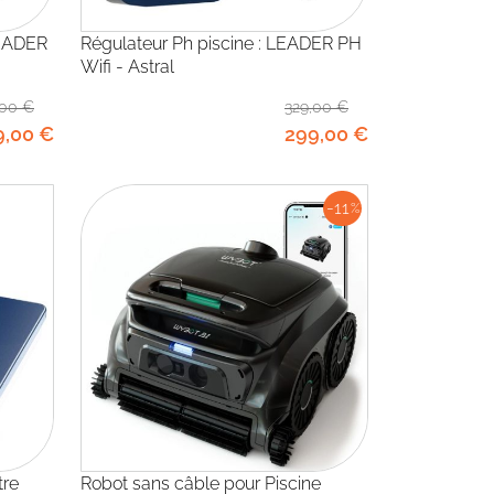
Régulateur Ph piscine : LEADER PH
Wifi - Astral
,00
€
329
,00
€
9
,00
€
299
,00
€
-11
%
Robot sans câble pour Piscine