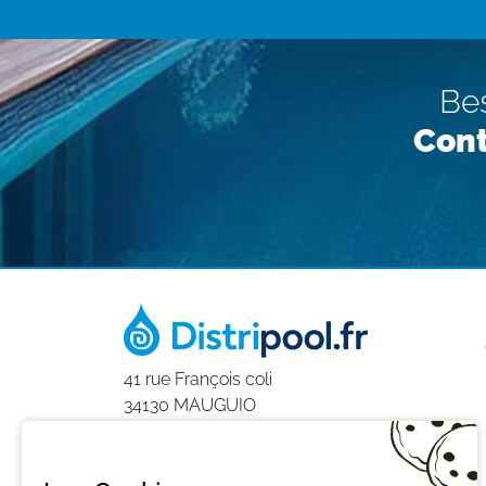
Bes
Cont
41 rue François coli
34130 MAUGUIO
0411930406
9h-12h et 14h-18h