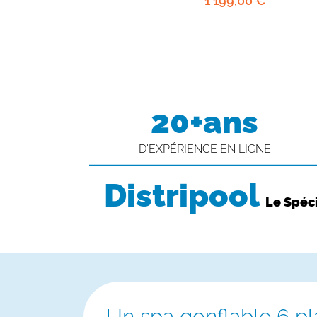
1 199
,00
€
20+ans
D'EXPÉRIENCE EN LIGNE
Distripool
Le Spéci
Un spa gonflable 6 