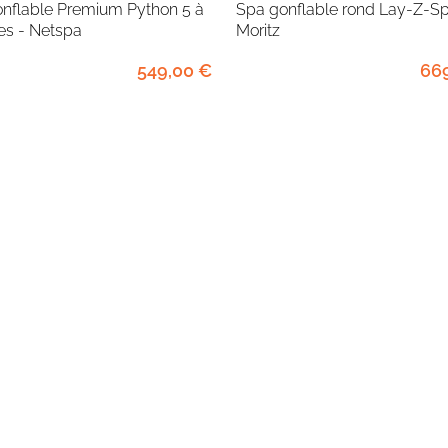
Spa gonflable rond Lay-Z-Spa® St
es - Netspa
Moritz
549
,00
€
66