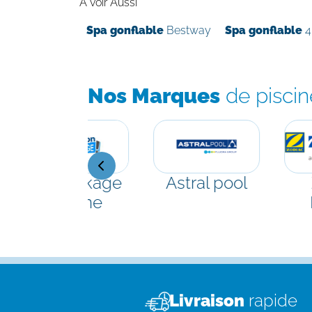
A voir Aussi
Spa gonflable
Bestway
Spa gonflable
4
Nos Marques
de piscin
Déstockage
Astral pool
piscine
Livraison
rapide