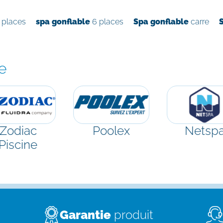
 places
spa gonflable
6 places
Spa gonflable
carre
e
Zodiac
Poolex
Netsp
Piscine
Garantie
produit