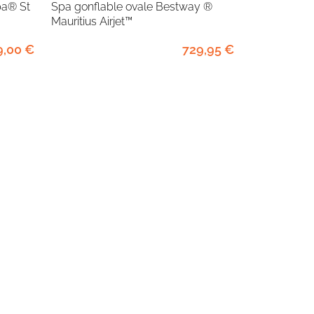
Spa gonflable ovale Bestway ®
Mauritius Airjet™
9
,00
€
729
,95
€