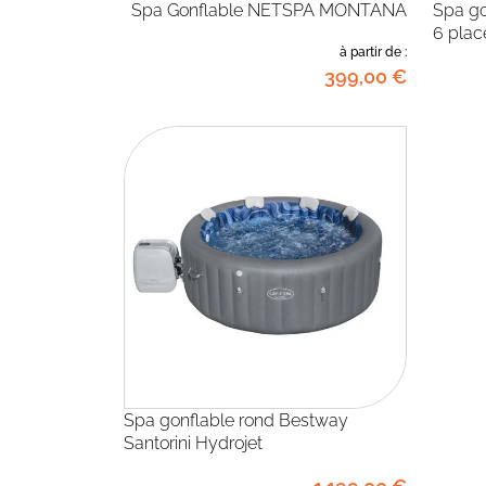
Spa Gonflable NETSPA MONTANA
Spa gonflable Premium Python 5 à
6 plac
à partir de :
399
,00
€
Spa gonflable rond Bestway
Santorini Hydrojet