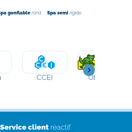
Spa gonflable
rond
Spa semi
rigide
a
CCEI
Ubbink
Service client
réactif