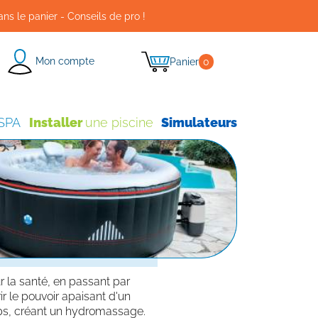
ans le panier - Conseils de pro !
Mon compte
Panier
0
 SPA
Installer
une piscine
Simulateurs
r la santé, en passant par
r le pouvoir apaisant d'un
rps, créant un hydromassage.