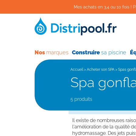
Mes achats en 3,4 ou 10 fois ! P
Nos
marques
Construire
sa piscine
É
Accueil
>
Acheter son SPA
>
Spas gonfl
Spa gonfl
5 produits
Il existe de nombreuses raiso
l'amélioration de la qualité 
hydromassage. Des jets puiss