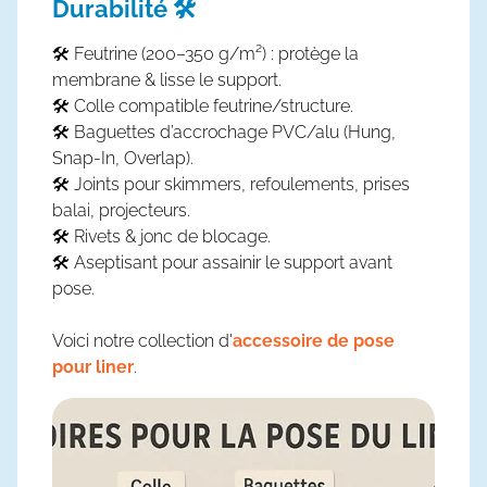
Durabilité 🛠️
🛠️ Feutrine (200–350 g/m²) : protège la
membrane & lisse le support.
🛠️ Colle compatible feutrine/structure.
🛠️ Baguettes d’accrochage PVC/alu (Hung,
Snap-In, Overlap).
🛠️ Joints pour skimmers, refoulements, prises
balai, projecteurs.
🛠️ Rivets & jonc de blocage.
🛠️ Aseptisant pour assainir le support avant
pose.
Voici notre collection d'
accessoire de pose
pour liner
.