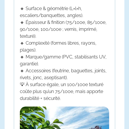
🔹 Surface & géométrie (L×l×h,
escaliers/banquettes, angles).
🔹 Épaisseur & finition (75/100e, 85/100e,
90/100e, 100/100e ; vernis, imprimé,
texturé).
🔹 Complexité (formes libres, rayons,
plages).
🔹 Marque/gamme (PVC, stabilisants UV,
garantie).
🔹 Accessoires (feutrine, baguettes, joints,
rivets, jonc, aseptisant).
💡 À surface égale, un 100/100e texturé
coûte plus qu’un 75/100e, mais apporte
durabilité + sécurité.