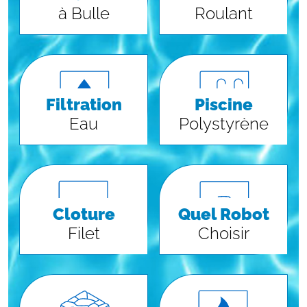
à Bulle
Roulant
Filtration
Piscine
Eau
Polystyrène
Cloture
Quel Robot
Filet
Choisir