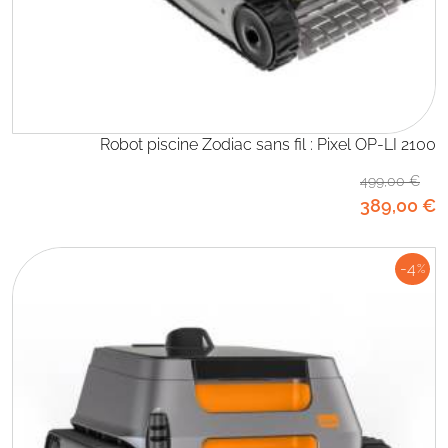
Robot piscine Zodiac sans fil : Pixel OP-LI 2100
499
,00
€
389
,00
€
-4
%