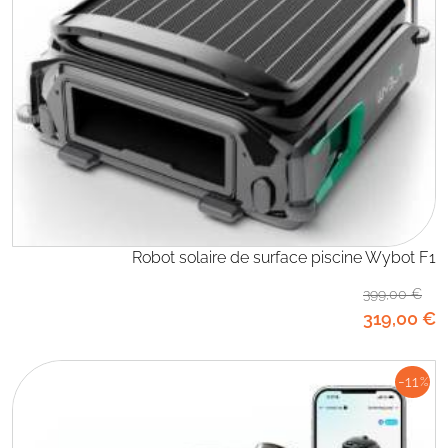
Robot solaire de surface piscine Wybot F1
399
,00
€
319
,00
€
-11
%