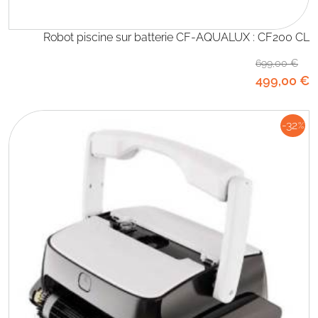
Robot piscine sur batterie CF-AQUALUX : CF200 CL
699
,00
€
499
,00
€
-32
%