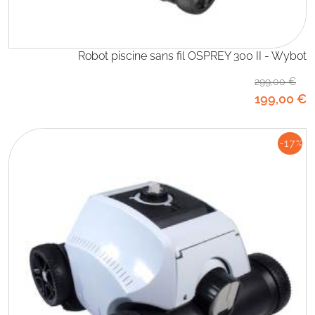
Robot piscine sans fil OSPREY 300 II - Wybot
299
,00
€
199
,00
€
-17
%