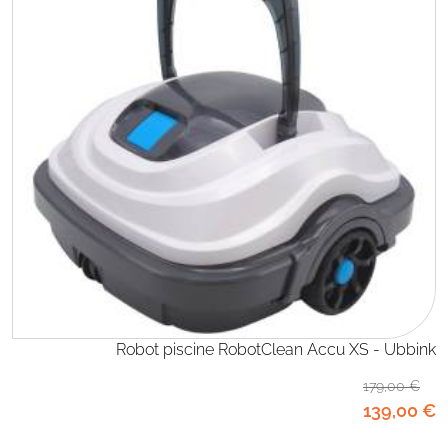
Robot piscine RobotClean Accu XS - Ubbink
179
,00
€
139
,00
€