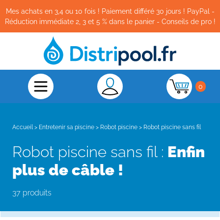
Mes achats en 3,4 ou 10 fois ! Paiement différé 30 jours ! PayPal -
Réduction immédiate 2, 3 et 5 % dans le panier - Conseils de pro !
0
Accueil
>
Entretenir sa piscine
>
Robot piscine
>
Robot piscine sans fil
Robot piscine sans fil :
Enfin
plus de câble !
37 produits