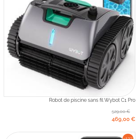
Robot de piscine sans fil Wybot C1 Pro
529
,00
€
469
,00
€
-12
%