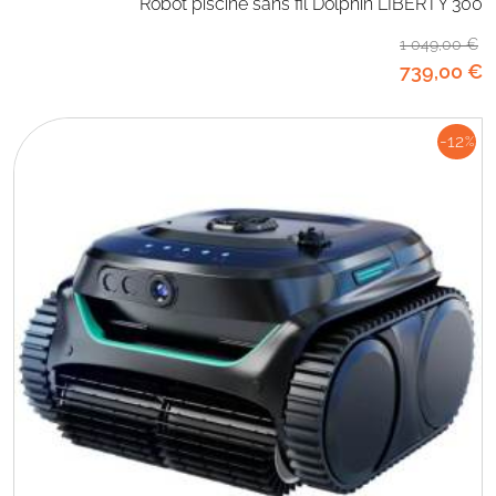
Robot piscine sans fil Dolphin LIBERTY 300
1 049
,00
€
739
,00
€
-12
%