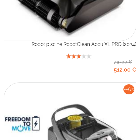
Robot piscine RobotClean Accu XL PRO (2024)
749
,00
€
512
,00
€
--6
%