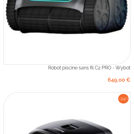
Robot piscine sans fil C2 PRO - Wybot
649
,00
€
-24
%