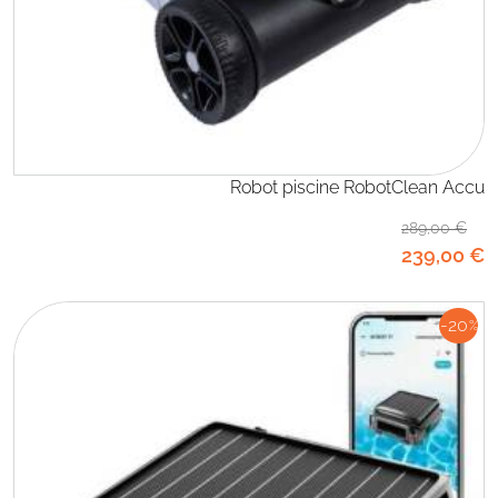
Robot piscine RobotClean Accu
289
,00
€
239
,00
€
-20
%