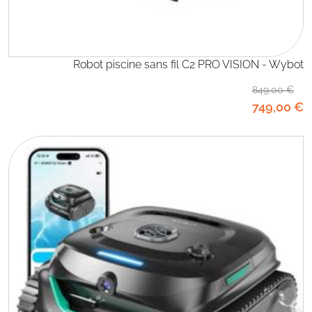
Robot piscine sans fil C2 PRO VISION - Wybot
849
,00
€
749
,00
€