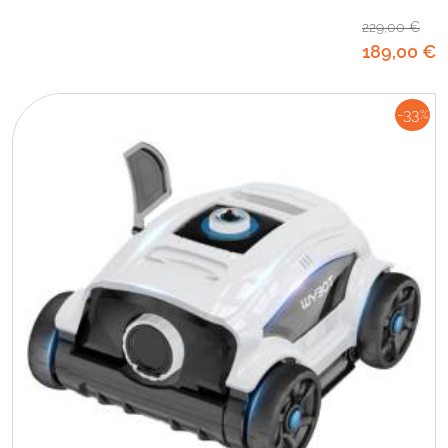
229
,00
€
189
,00
€
-33
%