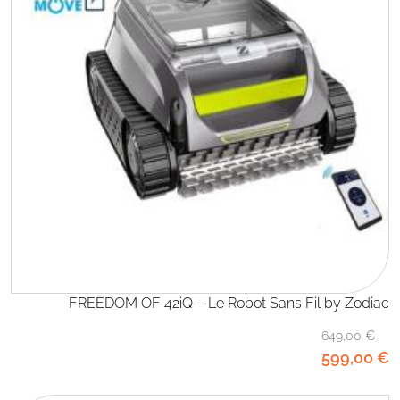
FREEDOM OF 42iQ – Le Robot Sans Fil by Zodiac
649
,00
€
599
,00
€