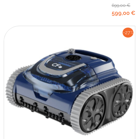
699
,00
€
599
,00
€
-27
%