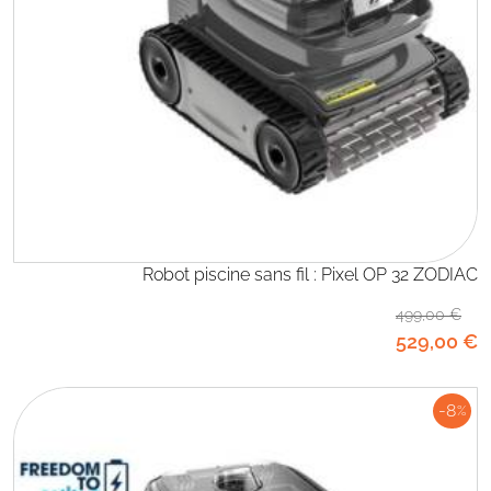
Robot piscine sans fil : Pixel OP 32 ZODIAC
499
,00
€
529
,00
€
-8
%