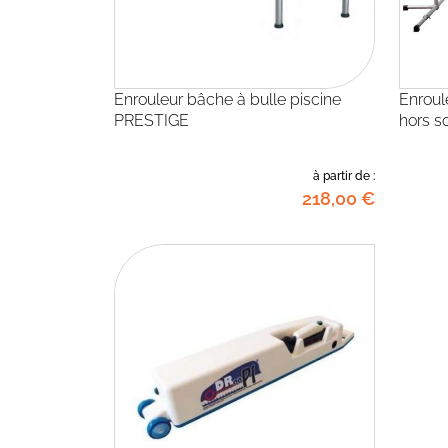
Enrouleur bâche à bulle piscine
Enrouleur bache à bulle piscine
PRESTIGE
hors so
à partir de :
218
,00
€