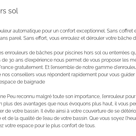
rs sol
ouleur automatique pour un confort exceptionnel. Sans coffret e
ans pareil. Sans effort, vous enroulez et dérouler votre bâche d
 enrouleurs de bâches pour piscines hors sol ou enterrées q
us de 30 ans d’expérience nous permet de vous proposer les meil
 France gratuitement. Et l’ensemble de notre gamme d’enrouleurs
ue nos conseillers vous répondent rapidement pour vous guider l
e espace de baignade
scine Peu reconnu malgré toute son importance, l’enrouleur po
n. En plus des avantages que nous évoquons plus haut, il vous 
r de votre bassin. Il évite ainsi à votre couverture de se détério
et de la qualité de l’eau de votre bassin. Que vous soyez l’heu
gez votre espace pour le plus confort de tous.