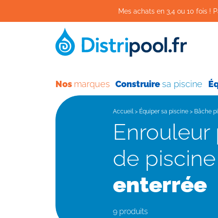
Mes achats en 3,4 ou 10 fois ! P
Nos
marques
Construire
sa piscine
É
Accueil
>
Équiper sa piscine
>
Bâche pi
Enrouleur pour bâche
de piscin
enterrée
9 produits