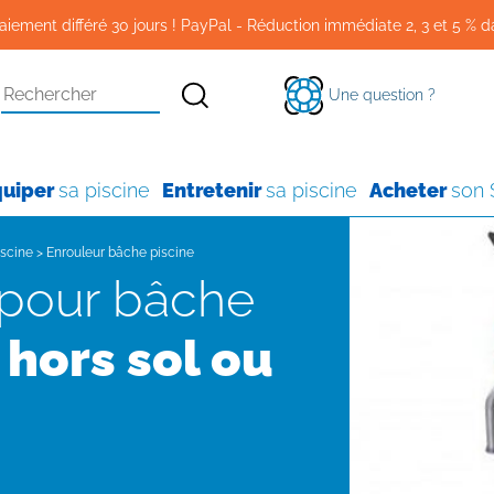
aiement différé 30 jours ! PayPal - Réduction immédiate 2, 3 et 5 % d
Une question ?
quiper
sa piscine
Entretenir
sa piscine
Acheter
son
scine
>
Enrouleur bâche piscine
e
hors sol ou