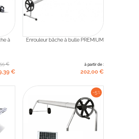
Enrouleur bâche à bulle PREMIUM
,55
€
à partir de :
9
,39
€
202
,00
€
-5
%