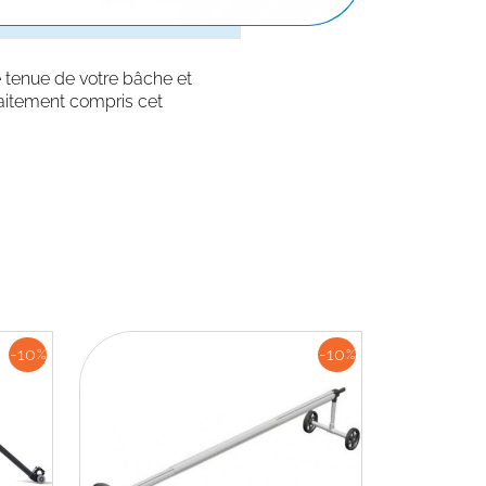
e tenue de votre bâche et
rfaitement compris cet
-10
-10
%
%