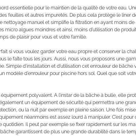
ord essentielle pour le maintien de la qualité de votre eau. Une
des feuilles et autres impuretés. De plus cela protège le line
e nettoyage manuel et simplifie la filtration en ayant moins de
micro algues moindres et ainsi, moins d’utilisation de produi
ps de plaisir pour vous et votre famille.
it si vous voulez garder votre eau propre et conserver la cha
 vous le faîte tous les jours. Aussi, nous vous proposons une 
e. Simple d’installation et d’utilisation cet enrouleur de bâche 
n modèle d’enrouleur pour piscine hors sol. Quel que soit vot
i équipement polyvalent. A l’instar de la bâche à bulle, elle p
st également un équipement de sécurité qui permettra une grande
 protection, ou la nuit par exemple en pleine saison. Une fois m
équipement néanmoins est assez lourd à manipuler. C’est pour 
r le quotidien. Il peut par exemple se fixer rapidement sur les 
 bâche garantissent de plus une grande durabilité dans le tem