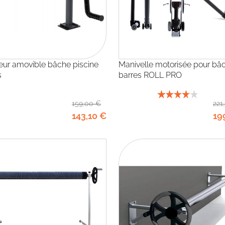
Manivelle motorisée pour bâche à
s
barres ROLL PRO
159
,00
€
221
143
,10
€
19