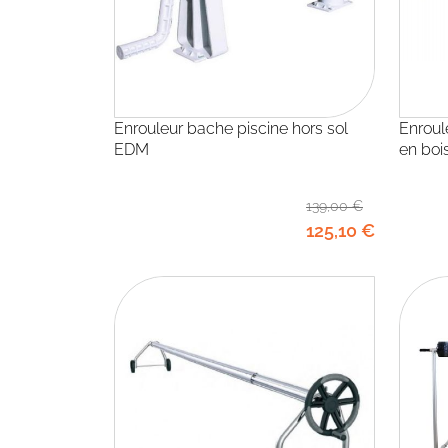
Enrouleur bache piscine hors sol
Enrouleur amovible bâche piscine
EDM
en boi
139
,00
€
125
,10
€