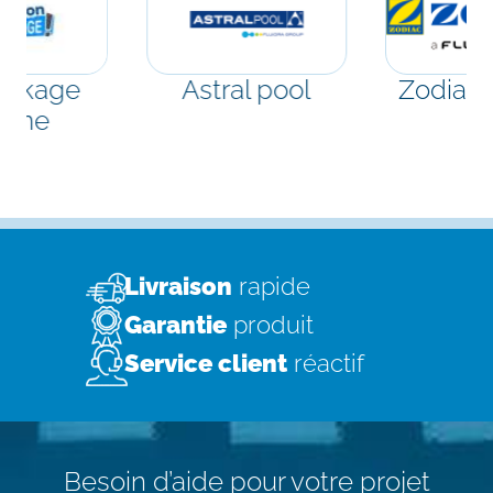
ockage
Astral pool
Zodiac 
scine
Livraison
rapide
Garantie
produit
Service client
réactif
Besoin d’aide pour votre projet