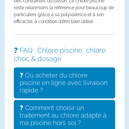
des contraintes du bassin. Le
chlore piscine
reste néanmoins la référence pour beaucoup de
particuliers grâce à sa polyvalence et à son
efficacité, à condition d’être bien utilisé.
❓ FAQ : Chlore piscine, chlore
choc & dosage
❓ Où acheter du chlore
piscine en ligne avec livraison
rapide ?
❓ Comment choisir un
traitement au chlore adapté à
ma piscine hors sol ?