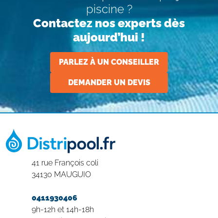
piscine ?
Contactez nos experts dès
aujourd’hui !
PARLEZ À UN CONSEILLER
DEMANDER UN DEVIS
41 rue François coli
34130 MAUGUIO
0411930406
9h-12h et 14h-18h