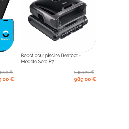
Robot pour piscine Beatbot -
Modèle Sora P7
99
,00
€
1 499
,00
€
9
,00
€
989
,00
€