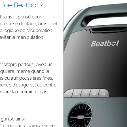
cine Beatbot ?
ot
sans fil
pensé pour
ée : il se déplace, brosse et
ne logique de récupération
éviter la manipulation
t “propre partout”, avec un
régulière, même quand la
es ou aux poussières fines.
ience d’usage est au centre
duire la contrainte, pas
ganise ainsi :
” pour fond / parois / ligne