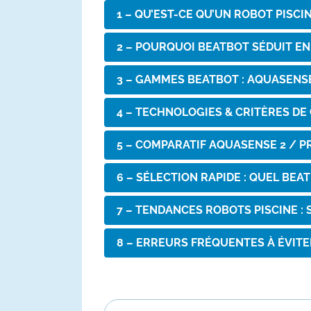
1 – QU’EST-CE QU’UN ROBOT PISCI
2 – POURQUOI BEATBOT SÉDUIT E
3 – GAMMES BEATBOT : AQUASENS
4 – TECHNOLOGIES & CRITÈRES DE
5 – COMPARATIF AQUASENSE 2 / PR
6 – SÉLECTION RAPIDE : QUEL BEA
7 – TENDANCES ROBOTS PISCINE : S
8 – ERREURS FRÉQUENTES À ÉVITE