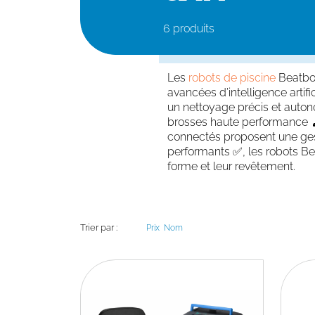
6 produits
Les
robots de piscine
Beatbot
avancées d’intelligence artifi
un nettoyage précis et autono
brosses haute performance 🧹 
connectés proposent une gesti
performants ✅, les robots Bea
forme et leur revêtement.
Trier par :
Prix
Nom