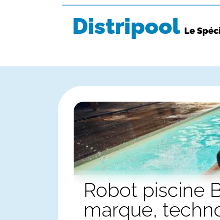
Distripool
Le Spéci
Robot piscine Beatbot : guide complet, histoire de la
marque, techno