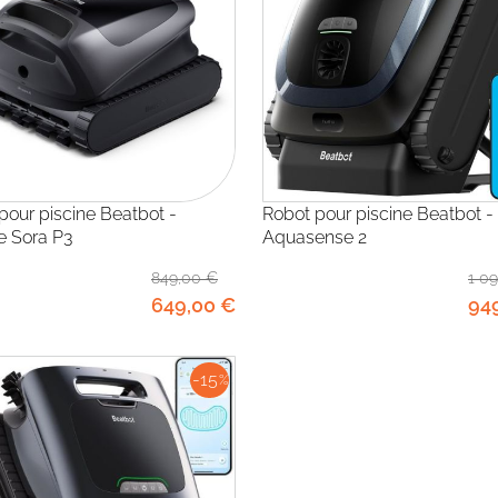
Robot pour piscine Beatbot -
 Sora P3
Aquasense 2
849
,00
€
1 0
649
,00
€
94
-15
%