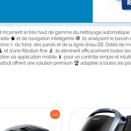
 incarnent le très haut de gamme du nettoyage automatique 
cielle 🧠 et de navigation intelligente 🧭. Ils analysent le bassi
me ✨ du fond, des parois et de la ligne d’eau 🏊‍♂️. Dotés de m
et d’une filtration fine 🔬, ils éliminent efficacement toutes l
on via application mobile 📱 pour un contrôle simple et intuitif
tbot offrent une solution premium 🏆 adaptée à toutes les pis
-24
%