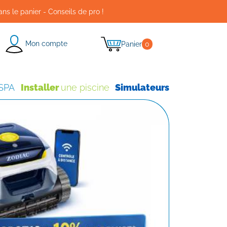
ans le panier - Conseils de pro !
Mon compte
Panier
0
 SPA
Installer
une piscine
Simulateurs