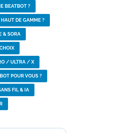
NE BEATBOT ?
N HAUT DE GAMME ?
E & SORA
 CHOIX
O / ULTRA / X
TBOT POUR VOUS ?
ANS FIL & IA
R