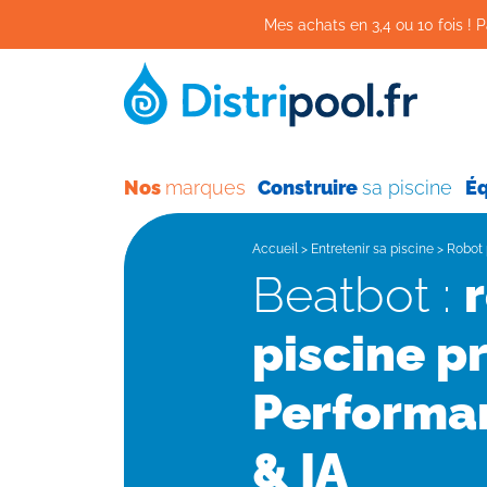
Mes achats en 3,4 ou 10 fois ! P
Nos
marques
Construire
sa piscine
É
Accueil
>
Entretenir sa piscine
>
Robot 
Beatbot :
piscine p
Performan
& IA