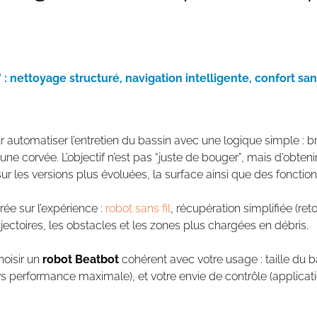
 nettoyage structuré, navigation intelligente, confort sans
 automatiser l’entretien du bassin avec une logique simple :
b
corvée. L’objectif n’est pas “juste de bouger”, mais d’obtenir 
 sur les versions plus évoluées, la
surface
ainsi que des fonctio
e sur l’expérience :
robot
sans fil
,
récupération simplifiée
(reto
ajectoires, les obstacles et les zones plus chargées en débris.
hoisir un
robot Beatbot
cohérent avec votre usage : taille du ba
r vs performance maximale), et votre envie de contrôle (applicat