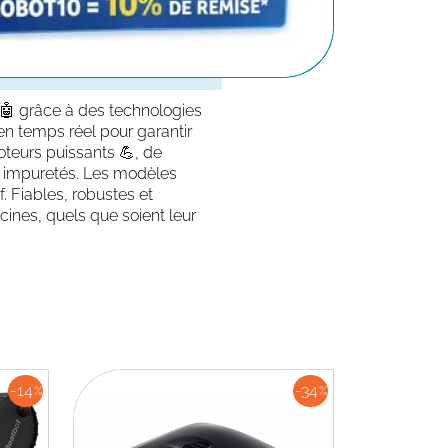
🤖 grâce à des technologies
n en temps réel pour garantir
oteurs puissants 💪, de
es impuretés. Les modèles
. Fiables, robustes et
cines, quels que soient leur
-14
-34
%
%