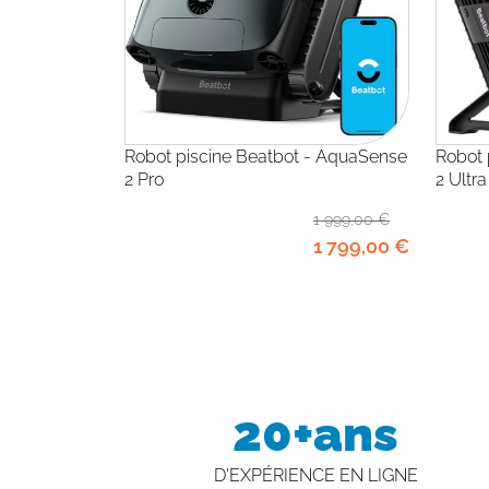
Robot piscine Beatbot - AquaSense
Robot piscine Beatbot - AquaSense
2 Pro
2 Ultra
1 999
,00
€
1 799
,00
€
20+ans
D'EXPÉRIENCE EN LIGNE