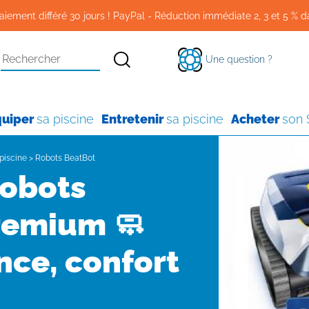
aiement différé 30 jours ! PayPal - Réduction immédiate 2, 3 et 5 % d
Une question ?
quiper
sa piscine
Entretenir
sa piscine
Acheter
son
piscine
>
Robots BeatBot
robots
remium 🧼
ce, confort