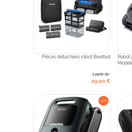
Pièces détachées robot Beatbot
Robot pour piscine Beatbot -
Modèle
à partir de :
29
,00
€
-10
%