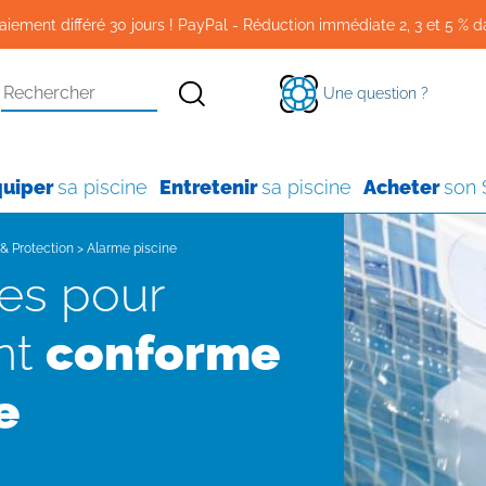
aiement différé 30 jours ! PayPal - Réduction immédiate 2, 3 et 5 % d
Une question ?
quiper
sa piscine
Entretenir
sa piscine
Acheter
son
 & Protection
>
Alarme piscine
nt
conforme
e