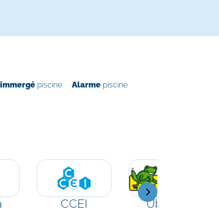
t immergé
piscine
Alarme
piscine
a
CCEI
Ubbink