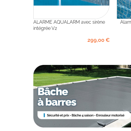
ALARME AQUALARM avec sirène
Ala
intégrée V2
299
,00
€