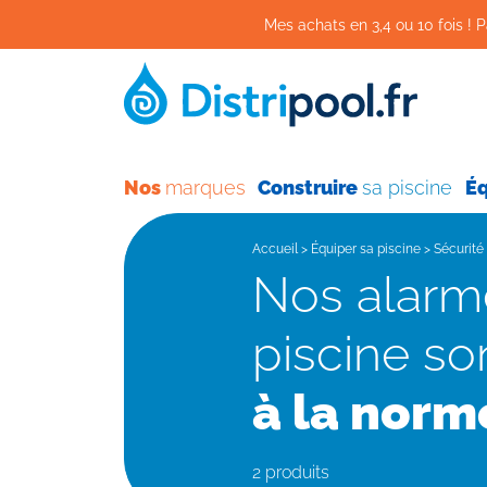
Mes achats en 3,4 ou 10 fois ! P
Nos
marques
Construire
sa piscine
É
Accueil
>
Équiper sa piscine
>
Sécurité
Nos alarmes pour
piscine so
à la norm
2 produits