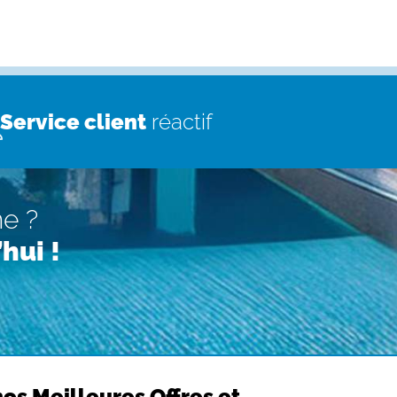
Service client
réactif
ne ?
hui !
os Meilleures Offres et