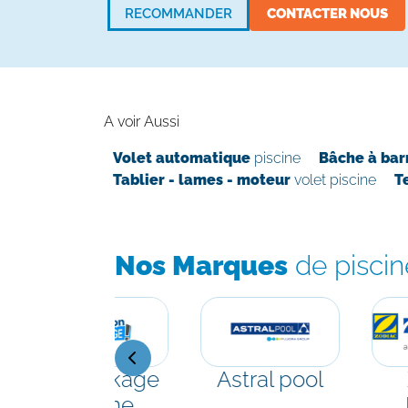
RECOMMANDER
CONTACTER NOUS
A voir Aussi
Volet automatique
piscine
Bâche à bar
Tablier - lames - moteur
volet piscine
T
Nos Marques
de piscin
Déstockage
Astral pool
piscine