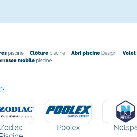
res
piscine
Clôture
piscine
Abri piscine
Design
Vole
errasse mobile
piscine
e
Zodiac
Poolex
Netsp
Piscine