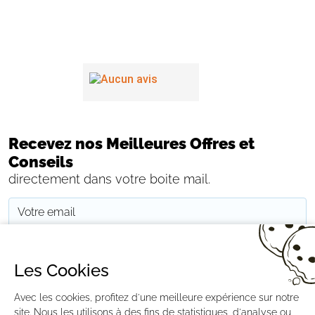
Recevez nos Meilleures Offres et
Conseils
directement dans votre boite mail.
JE M'INSCRIS
Les Cookies
Avec les cookies, profitez d'une meilleure expérience sur notre
CONTACTEZ-NOUS
PAIEMENT
LIVRAISON
RÉTRACTATION
MENTIONS LÉGALES
CGV
RGPD
BLOG
GESTION DES COOKIES
site. Nous les utilisons à des fins de statistiques, d'analyse ou