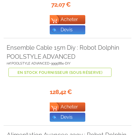
72,07
€
Acheter
Devis
Ensemble Cable 15m Diy : Robot Dolphin
POOLSTYLE ADVANCED
ref:POOLSTYLE ADVANCED-9995884-DIY
EN STOCK FOURNISSEUR (SOUS RÉSERVE)
128,42
€
Acheter
Devis
Alimentation Avancee 230v : Robot Dolphin