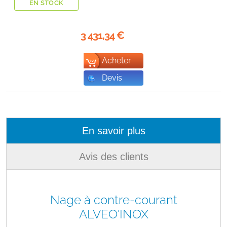
EN STOCK
3 431,34
€
Acheter
Devis
En savoir plus
Avis des clients
Nage à contre-courant
ALVEO'INOX