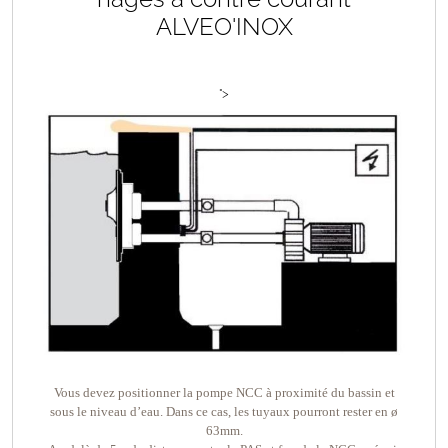
ALVEO'INOX
">
Vous devez positionner la pompe NCC à proximité du bassin et
sous le niveau d’eau. Dans ce cas, les tuyaux pourront rester en ø
63mm.