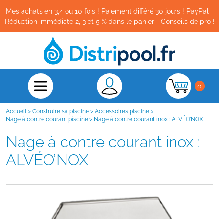
Mes achats en 3,4 ou 10 fois ! Paiement différé 30 jours ! PayPal -
Réduction immédiate 2, 3 et 5 % dans le panier - Conseils de pro !
0
Accueil
>
Construire sa piscine
>
Accessoires piscine
>
Nage à contre courant piscine
>
Nage à contre courant inox : ALVÉO’NOX
Nage à contre courant inox :
ALVÉO’NOX