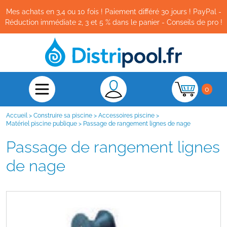
Mes achats en 3,4 ou 10 fois ! Paiement différé 30 jours ! PayPal -
Réduction immédiate 2, 3 et 5 % dans le panier - Conseils de pro !
0
Accueil
>
Construire sa piscine
>
Accessoires piscine
>
Matériel piscine publique
>
Passage de rangement lignes de nage
Passage de rangement lignes
de nage