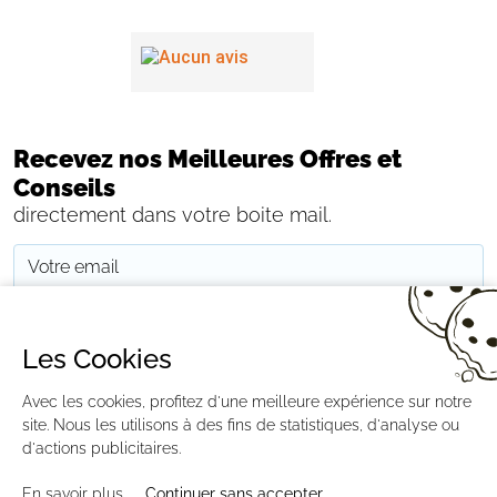
Recevez nos Meilleures Offres et
Conseils
directement dans votre boite mail.
JE M'INSCRIS
Les Cookies
CONTACTEZ-NOUS
PAIEMENT
LIVRAISON
RÉTRACTATION
Avec les cookies, profitez d'une meilleure expérience sur notre
MENTIONS LÉGALES
CGV
RGPD
BLOG
GESTION DES COOKIES
site. Nous les utilisons à des fins de statistiques, d'analyse ou
PLAN DU SITE
d'actions publicitaires.
En savoir plus
Continuer sans accepter