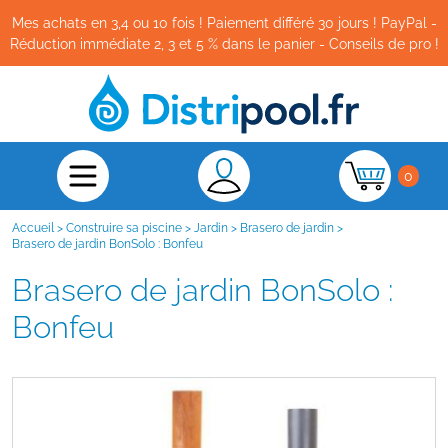
Mes achats en 3,4 ou 10 fois ! Paiement différé 30 jours ! PayPal -
Réduction immédiate 2, 3 et 5 % dans le panier - Conseils de pro !
0
Accueil
>
Construire sa piscine
>
Jardin
>
Brasero de jardin
>
Brasero de jardin BonSolo : Bonfeu
Brasero de jardin BonSolo :
Bonfeu