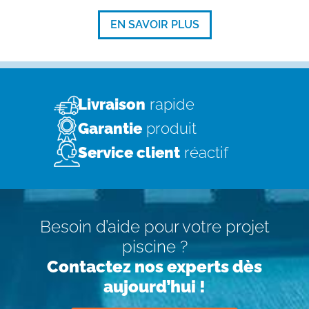
EN SAVOIR PLUS
Livraison
rapide
Garantie
produit
Service client
réactif
Besoin d’aide pour votre projet
piscine ?
Contactez nos experts dès
aujourd’hui !