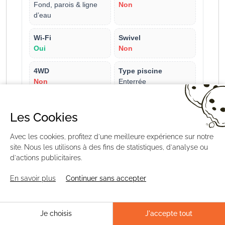
Fond, parois & ligne
Non
d’eau
Wi-Fi
Swivel
Oui
Non
4WD
Type piscine
Non
Enterrée
Voir sur Distripool
Les Cookies
Avec les cookies, profitez d'une meilleure expérience sur notre
CNX 40 iQ
site. Nous les utilisons à des fins de statistiques, d'analyse ou
🌀 Vortex
📶 iAqualink
d'actions publicitaires.
Famille
Taille
En savoir plus
Continuer sans accepter
CNX
Jusqu’à 12 m
Zones
Sans fil
Je choisis
J'accepte tout
Fond, parois & ligne
Non