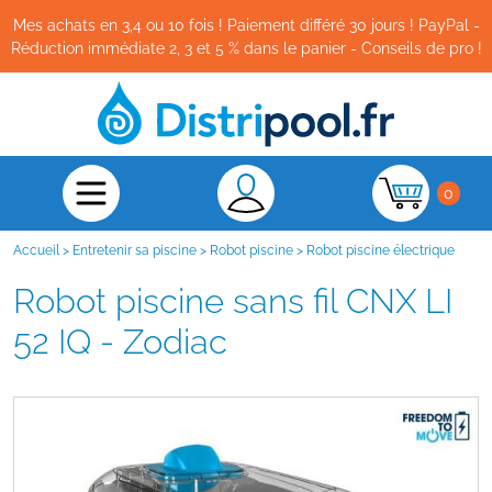
Mes achats en 3,4 ou 10 fois ! Paiement différé 30 jours ! PayPal -
Réduction immédiate 2, 3 et 5 % dans le panier - Conseils de pro !
0
Accueil
>
Entretenir sa piscine
>
Robot piscine
>
Robot piscine électrique
Robot piscine sans fil CNX LI
52 IQ - Zodiac