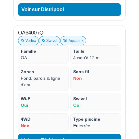
Voir sur Distripool
OA6400 iQ
🌀 Vortex
🔄 Swivel
📶 iAqualink
Famille
Taille
OA
Jusqu’à 12 m
Zones
Sans fil
Fond, parois & ligne
Non
d’eau
Wi-Fi
Swivel
Oui
Oui
4WD
Type piscine
Non
Enterrée