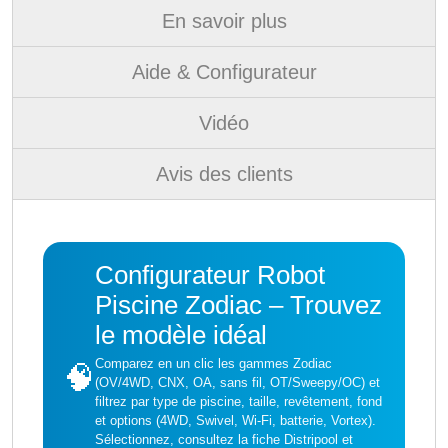
En savoir plus
Aide & Configurateur
Vidéo
Avis des clients
Configurateur Robot
Piscine Zodiac – Trouvez
le modèle idéal
Comparez en un clic les gammes Zodiac
🧠
(OV/4WD, CNX, OA, sans fil, OT/Sweepy/OC) et
filtrez par type de piscine, taille, revêtement, fond
et options (4WD, Swivel, Wi-Fi, batterie, Vortex).
Sélectionnez, consultez la fiche Distripool et