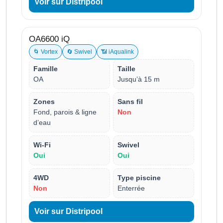
Voir sur Distripool
OA6600 iQ
🌀 Vortex
🔄 Swivel
📶 iAqualink
Famille
Taille
OA
Jusqu’à 15 m
Zones
Sans fil
Fond, parois & ligne
Non
d’eau
Wi-Fi
Swivel
Oui
Oui
4WD
Type piscine
Non
Enterrée
Voir sur Distripool