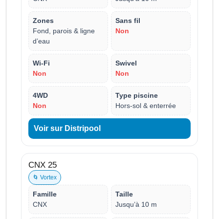
Zones
Sans fil
Fond, parois & ligne
Non
d’eau
Wi-Fi
Swivel
Non
Non
4WD
Type piscine
Non
Hors-sol & enterrée
Voir sur Distripool
CNX 25
🌀 Vortex
Famille
Taille
CNX
Jusqu’à 10 m