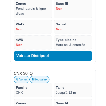
Zones
Sans fil
Fond, parois & ligne
Non
d’eau
Wi-Fi
Swivel
Non
Non
4WD
Type piscine
Non
Hors-sol & enterrée
Voir sur Distripool
CNX 30 iQ
🌀 Vortex
📶 iAqualink
Famille
Taille
CNX
Jusqu’à 12 m
Zones
Sans fil