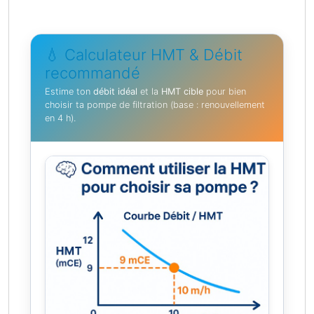
💧 Calculateur HMT & Débit
recommandé
Estime ton
débit idéal
et la
HMT cible
pour bien
choisir ta pompe de filtration (base : renouvellement
en 4 h).