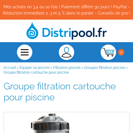
Mes achats en 3,4 ou 10 fois ! Paiement différé 30 jours ! PayPal -
Réduction immédiate 2, 3 et 5 % dans le panier - Conseils de pro !
0
Accueil
>
Équiper sa piscine
>
Filtration piscine
>
Groupes filtration piscine
>
Groupe filtration cartouche pour piscine
Groupe filtration cartouche
pour piscine