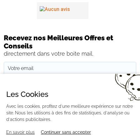
Recevez nos Meilleures Offres et
Conseils
directement dans votre boite mail.
JE M'INSCRIS
Les Cookies
CONTACTEZ-NOUS
PAIEMENT
LIVRAISON
RÉTRACTATION
Avec les cookies, profitez d'une meilleure expérience sur notre
MENTIONS LÉGALES
CGV
RGPD
BLOG
GESTION DES COOKIES
site. Nous les utilisons à des fins de statistiques, d'analyse ou
PLAN DU SITE
d'actions publicitaires.
En savoir plus
Continuer sans accepter
AGENCE CREABILIS ©2026 DISTRIPOOL.FR