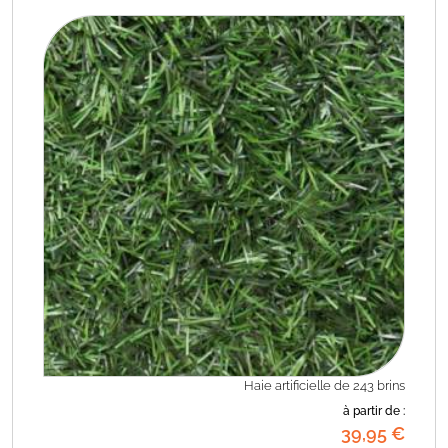
Haie artificielle de 243 brins
à partir de :
39
,95
€