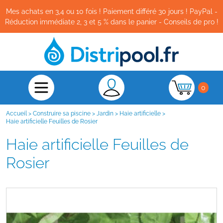
Mes achats en 3,4 ou 10 fois ! Paiement différé 30 jours ! PayPal -
Réduction immédiate 2, 3 et 5 % dans le panier - Conseils de pro !
0
Accueil
>
Construire sa piscine
>
Jardin
>
Haie artificielle
>
Haie artificielle Feuilles de Rosier
Haie artificielle Feuilles de
Rosier