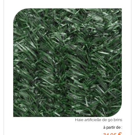
Haie artificielle de 90 brins
à partir de :
24
,95
€