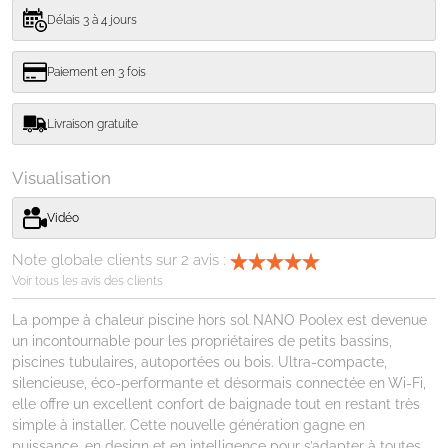
Délais 3 à 4 jours
Paiement en 3 fois
Livraison gratuite
Visualisation
Vidéo
Note globale clients sur
2
avis :
Voir tous les avis des clients
La pompe à chaleur piscine hors sol NANO Poolex est devenue
un incontournable pour les propriétaires de petits bassins,
piscines tubulaires, autoportées ou bois. Ultra-compacte,
silencieuse, éco-performante et désormais connectée en Wi-Fi,
elle offre un excellent confort de baignade tout en restant très
simple à installer. Cette nouvelle génération gagne en
puissance, en design et en intelligence pour s’adapter à toutes