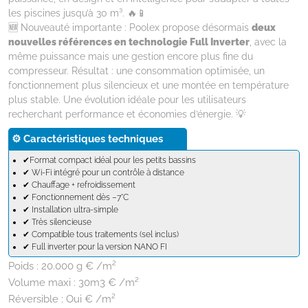
les piscines jusqu’à 30 m³. 🔥📱
🆕 Nouveauté importante : Poolex propose désormais
deux
nouvelles références en technologie Full Inverter
, avec la
même puissance mais une gestion encore plus fine du
compresseur. Résultat : une consommation optimisée, un
fonctionnement plus silencieux et une montée en température
plus stable. Une évolution idéale pour les utilisateurs
recherchant performance et économies d’énergie. 💡
⚙️ Caractéristiques techniques
✔Format compact idéal pour les petits bassins
✔ Wi-Fi intégré pour un contrôle à distance
✔ Chauffage + refroidissement
✔ Fonctionnement dès –7°C
✔ Installation ultra-simple
✔ Très silencieuse
✔ Compatible tous traitements (sel inclus)
✔ Full inverter pour la version NANO FI
Poids :
20.000 g € /m²
Volume maxi :
30m3 € /m²
Réversible :
Oui € /m²