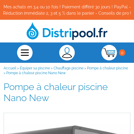
Mes achats en 3,4 ou 10 fois ! Paiement différé 30 jours ! PayPal -
Réduction immédiate 2, 3 et 5 % dans le panier - Conseils de pro !
0
Accueil
>
Équiper sa piscine
>
Chauffage piscine
>
Pompe à chaleur piscine
>
Pompe à chaleur piscine Nano New
Pompe à chaleur piscine
Nano New