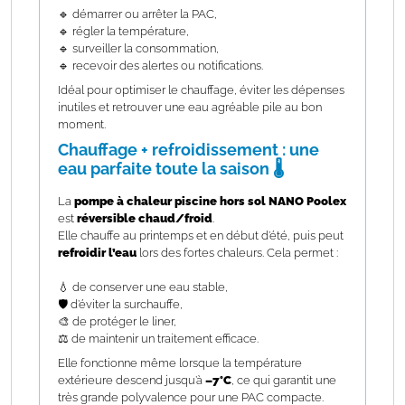
🔹 démarrer ou arrêter la PAC,
🔹 régler la température,
🔹 surveiller la consommation,
🔹 recevoir des alertes ou notifications.
Idéal pour optimiser le chauffage, éviter les dépenses
inutiles et retrouver une eau agréable pile au bon
moment.
Chauffage + refroidissement : une
eau parfaite toute la saison 🌡️
La
pompe à chaleur piscine hors sol NANO Poolex
est
réversible chaud/froid
.
Elle chauffe au printemps et en début d’été, puis peut
refroidir l’eau
lors des fortes chaleurs. Cela permet :
💧 de conserver une eau stable,
🛡️ d’éviter la surchauffe,
🎨 de protéger le liner,
⚖️ de maintenir un traitement efficace.
Elle fonctionne même lorsque la température
extérieure descend jusqu’à
–7°C
, ce qui garantit une
très grande polyvalence pour une PAC compacte.