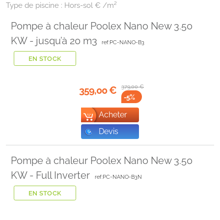
Type de piscine :
Hors-sol € /m²
Pompe à chaleur Poolex Nano New 3.50
KW - jusqu’à 20 m3
ref:PC-NANO-B3
EN STOCK
379,00
€
359,00
€
-5
%
Acheter
Devis
Pompe à chaleur Poolex Nano New 3.50
KW - Full Inverter
ref:PC-NANO-B3N
EN STOCK