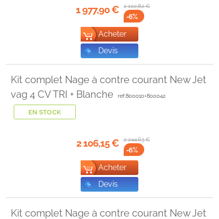
2 102,82
€
1 977,90
€
-6
%
Acheter
Devis
Kit complet Nage à contre courant New Jet
vag 4 CV TRI + Blanche
ref:800010+800042
EN STOCK
2 244,63
€
2 106,15
€
-6
%
Acheter
Devis
Kit complet Nage à contre courant New Jet