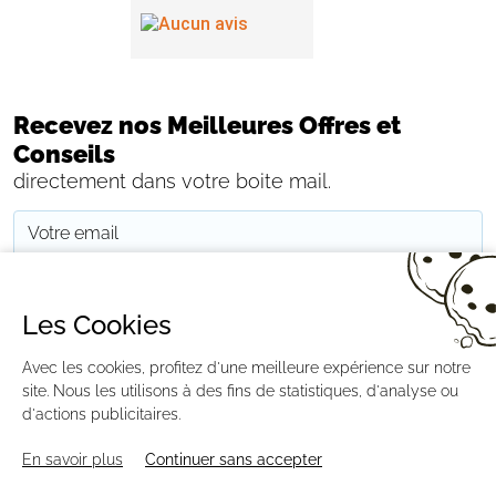
Recevez nos Meilleures Offres et
Conseils
directement dans votre boite mail.
JE M'INSCRIS
Les Cookies
Avec les cookies, profitez d'une meilleure expérience sur notre
CONTACTEZ-NOUS
PAIEMENT
LIVRAISON
RÉTRACTATION
MENTIONS LÉGALES
CGV
RGPD
BLOG
GESTION DES COOKIES
site. Nous les utilisons à des fins de statistiques, d'analyse ou
PLAN DU SITE
d'actions publicitaires.
En savoir plus
Continuer sans accepter
AGENCE CREABILIS ©2026 DISTRIPOOL.FR