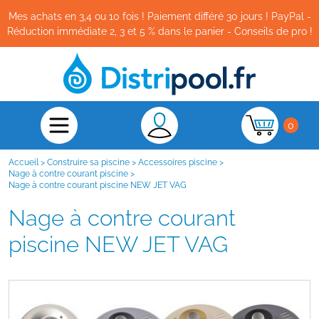
Mes achats en 3,4 ou 10 fois ! Paiement différé 30 jours ! PayPal -
Réduction immédiate 2, 3 et 5 % dans le panier - Conseils de pro !
0
Accueil
>
Construire sa piscine
>
Accessoires piscine
>
Nage à contre courant piscine
>
Nage à contre courant piscine NEW JET VAG
Nage à contre courant
piscine NEW JET VAG