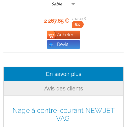
Sable
2 423,13
€
2 267,65
€
-6
%
Acheter
Devis
En savoir plus
Avis des clients
Nage à contre-courant NEW JET
VAG