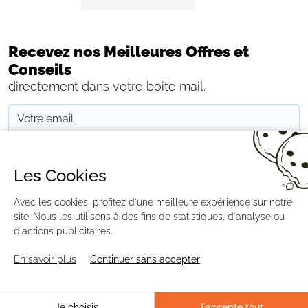
Recevez nos Meilleures Offres et
Conseils
directement dans votre boite mail.
JE M'INSCRIS
Les Cookies
Avec les cookies, profitez d'une meilleure expérience sur notre
CONTACTEZ-NOUS
PAIEMENT
LIVRAISON
RÉTRACTATION
MENTIONS LÉGALES
CGV
RGPD
BLOG
GESTION DES COOKIES
site. Nous les utilisons à des fins de statistiques, d'analyse ou
PLAN DU SITE
d'actions publicitaires.
En savoir plus
Continuer sans accepter
AGENCE CREABILIS ©2026 DISTRIPOOL.FR
Je choisis
J'accepte tout