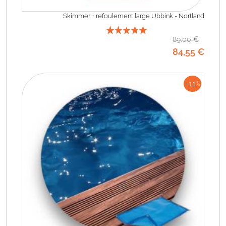
Skimmer + refoulement large Ubbink - Nortland
89
,00
€
84
,55
€
-11
%