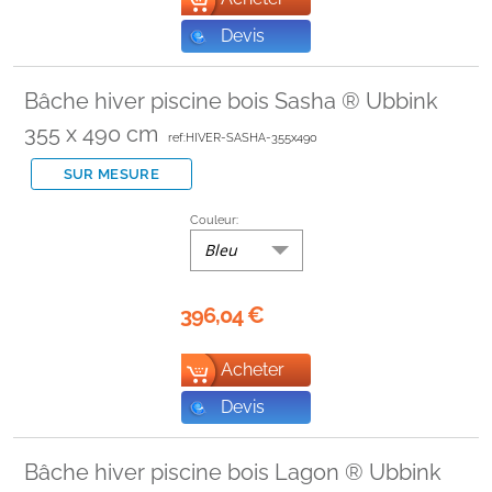
Devis
Bâche hiver piscine bois Sasha ® Ubbink
355 x 490 cm
ref:HIVER-SASHA-355x490
SUR MESURE
Couleur:
Bleu
396,04
€
Acheter
Devis
Bâche hiver piscine bois Lagon ® Ubbink