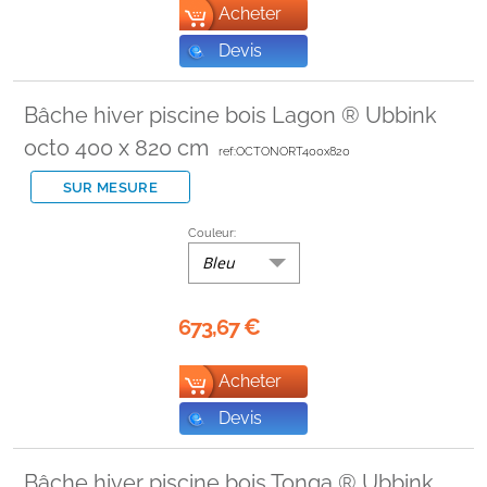
Acheter
Devis
Bâche hiver piscine bois Lagon ® Ubbink
octo 400 x 820 cm
ref:OCTONORT400x820
SUR MESURE
Couleur:
Bleu
673,67
€
Acheter
Devis
Bâche hiver piscine bois Tonga ® Ubbink