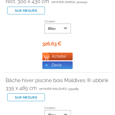
rect. 300 x 430 cm
ref:HIVER-SAMOA-300x430
SUR MESURE
Couleur:
Bleu
326,63
€
Acheter
Devis
Bâche hiver piscine bois Maldives ® ubbink
335 x 485 cm
ref:HIVER-MALDIVES-335x485
SUR MESURE
Couleur:
Bleu