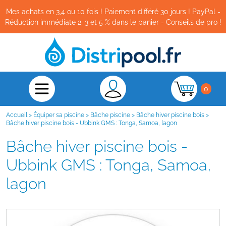
Mes achats en 3,4 ou 10 fois ! Paiement différé 30 jours ! PayPal -
Réduction immédiate 2, 3 et 5 % dans le panier - Conseils de pro !
0
Accueil
>
Équiper sa piscine
>
Bâche piscine
>
Bâche hiver piscine bois
>
Bâche hiver piscine bois - Ubbink GMS : Tonga, Samoa, lagon
Bâche hiver piscine bois -
Ubbink GMS : Tonga, Samoa,
lagon