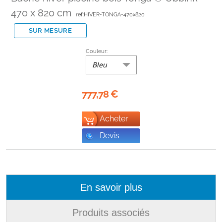
470 x 820 cm
ref:HIVER-TONGA-470x820
SUR MESURE
Couleur:
Bleu
777,78
€
Acheter
Devis
En savoir plus
Produits associés