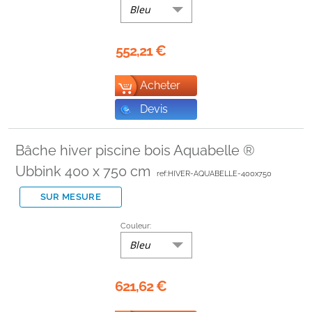
Bleu
552,21
€
Acheter
Devis
Bâche hiver piscine bois Aquabelle ®
Ubbink 400 x 750 cm
ref:HIVER-AQUABELLE-400x750
SUR MESURE
Couleur:
Bleu
621,62
€