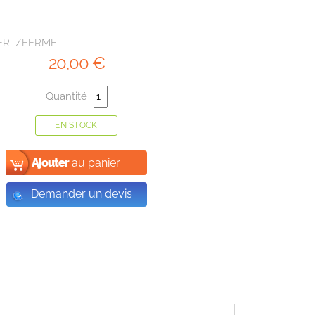
UVERT/FERME
20
,00
€
Quantité :
EN STOCK
Ajouter
au panier
Demander un devis