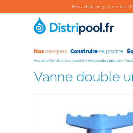
Mes achats en 3,4 ou 10 fois ! P
Nos
marques
Construire
sa piscine
É
Accueil
>
Construire sa piscine
>
Accessoires piscine
>
Racc
Vanne double u