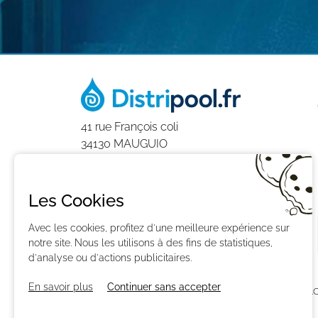
41 rue François coli
34130 MAUGUIO
0411930406
9h-12h et 14h-18h
Les Cookies
du Lundi au Vendredi
Avec les cookies, profitez d'une meilleure expérience sur
notre site. Nous les utilisons à des fins de statistiques,
d'analyse ou d'actions publicitaires.
En savoir plus
Continuer sans accepter
CONTACTEZ-NOUS
PAIEMENT
LIVRAISON
RÉTRAC
GESTION DES COOKIES
PLAN DU SITE