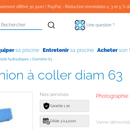
aiement différé 30 jours ! PayPal - Réduction immédiate 2, 3 et 5 % d
Une question ?
quiper
sa piscine
Entretenir
sa piscine
Acheter
son
ords hydrauliques
>
Diamètre 63
nion à coller diam 63
Nos services
Photographie
Garantie 1 an
Délais 3 à 4 jours
Vanne démonta