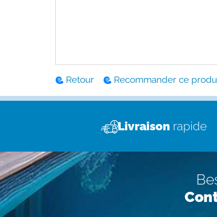
Retour
Recommander ce produi
Livraison
rapide
Bes
Cont