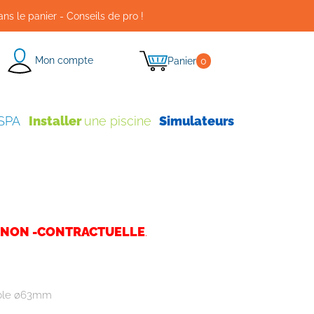
ans le panier - Conseils de pro !
Mon compte
Panier
0
 SPA
Installer
une piscine
Simulateurs
NON -CONTRACTUELLE
.
ble ø63mm