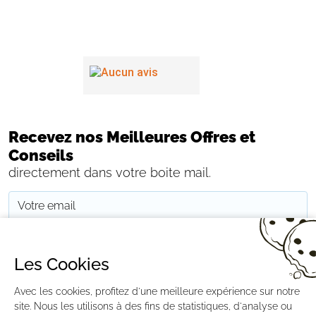
Recevez nos Meilleures Offres et
Conseils
directement dans votre boite mail.
JE M'INSCRIS
Les Cookies
Avec les cookies, profitez d'une meilleure expérience sur notre
CONTACTEZ-NOUS
PAIEMENT
LIVRAISON
RÉTRACTATION
MENTIONS LÉGALES
CGV
RGPD
BLOG
GESTION DES COOKIES
site. Nous les utilisons à des fins de statistiques, d'analyse ou