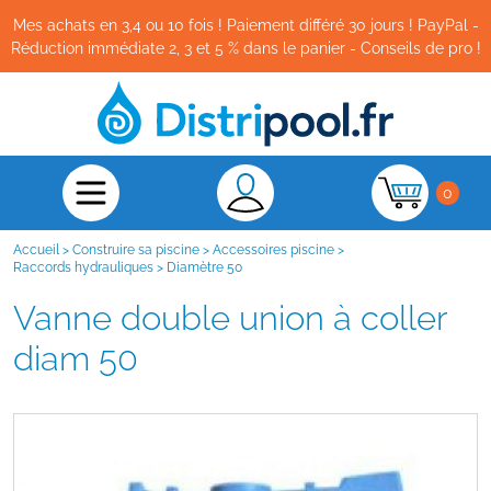
Mes achats en 3,4 ou 10 fois ! Paiement différé 30 jours ! PayPal -
Réduction immédiate 2, 3 et 5 % dans le panier - Conseils de pro !
0
Accueil
>
Construire sa piscine
>
Accessoires piscine
>
Raccords hydrauliques
>
Diamètre 50
Vanne double union à coller
diam 50