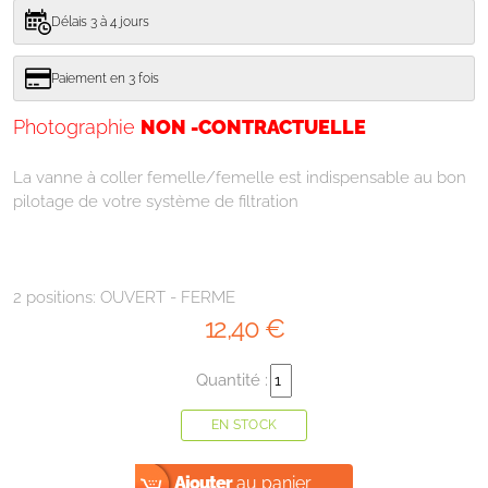
Délais 3 à 4 jours
Paiement en 3 fois
Photographie
NON -CONTRACTUELLE
La vanne à coller femelle/femelle est indispensable au bon
pilotage de votre système de filtration
2 positions: OUVERT - FERME
12
,40
€
Quantité :
EN STOCK
Ajouter
au panier