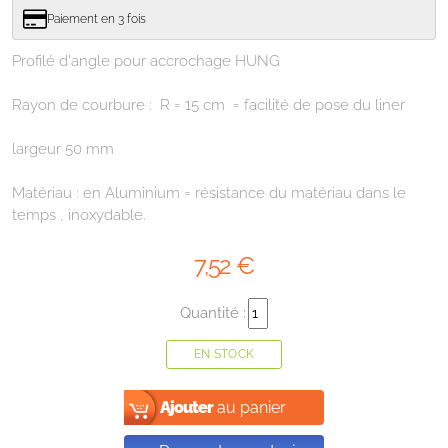
Paiement en 3 fois
Profilé d'angle pour accrochage HUNG
Rayon de courbure : R = 15 cm = facilité de pose du liner
largeur 50 mm
Matériau : en Aluminium = résistance du matériau dans le
temps , inoxydable.
7
,52
€
Quantité :
EN STOCK
Ajouter
au panier