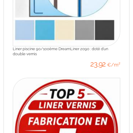
Liner piscine 90/100ème DreamLiner 2090 : doté d’un
double vernis
23
,92
€/m²