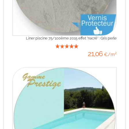
Liner piscine 75/100ème 2015 effet "nacré" : Gris perle
21
,06
€/m²