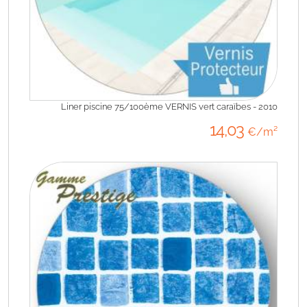
Liner piscine 75/100ème VERNIS vert caraïbes - 2010
14
,03
€/m²