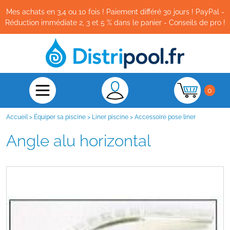
Mes achats en 3,4 ou 10 fois ! Paiement différé 30 jours ! PayPal -
Réduction immédiate 2, 3 et 5 % dans le panier - Conseils de pro !
0
Accueil
>
Équiper sa piscine
>
Liner piscine
>
Accessoire pose liner
Angle alu horizontal