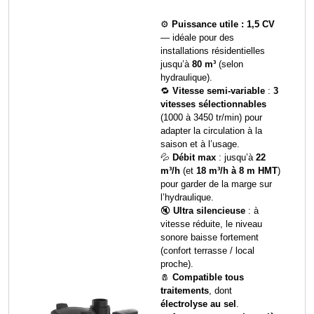
⚙️
Puissance utile : 1,5 CV
— idéale pour des
installations résidentielles
jusqu’à
80 m³
(selon
hydraulique).
🔁
Vitesse semi-variable
:
3
vitesses sélectionnables
(1000 à 3450 tr/min) pour
adapter la circulation à la
saison et à l’usage.
💦
Débit max
: jusqu’à
22
m³/h
(et
18 m³/h à 8 m HMT
)
pour garder de la marge sur
l’hydraulique.
🔇
Ultra silencieuse
: à
vitesse réduite, le niveau
sonore baisse fortement
(confort terrasse / local
proche).
🧂
Compatible tous
traitements
, dont
électrolyse au sel
.