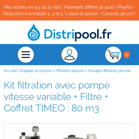
Mes achats en 3,4 ou 10 fois ! Paiement différé 30 jours ! PayPal -
Réduction immédiate 2, 3 et 5 % dans le panier - Conseils de pro !
0
Accueil
>
Équiper sa piscine
>
Filtration piscine
>
Groupes filtration piscine
Kit filtration avec pompe
vitesse variable + Filtre +
Coffret TIMEO : 80 m3