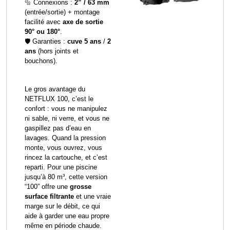
🔩 Connexions :
2” / 63 mm
(entrée/sortie) + montage
facilité avec
axe de sortie
90° ou 180°
.
🛡️ Garanties :
cuve 5 ans
/
2
ans
(hors joints et
bouchons).
Le gros avantage du
NETFLUX 100, c’est le
confort : vous ne manipulez
ni sable, ni verre, et vous ne
gaspillez pas d’eau en
lavages. Quand la pression
monte, vous ouvrez, vous
rincez la cartouche, et c’est
reparti. Pour une piscine
jusqu’à 80 m³, cette version
“100” offre une
grosse
surface filtrante
et une vraie
marge sur le débit, ce qui
aide à garder une eau propre
même en période chaude.