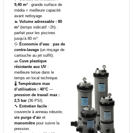
9,40 m²
: grande surface de
média = meilleure capacité
avant nettoyage.
🏊
Volume adressable : 80
m³
(temps indicatif ~2h) :
parfait pour les piscines
jusqu’à 80 m³.
💦
Économie d’eau
:
pas de
contre-lavage
(un rinçage de
cartouche au jet suffit).
🧱
Cuve plastique
résistante aux UV
:
meilleure tenue dans le
temps en local technique.
🌡️
Température max
d’utilisation : 40°C
—
pression de travail max :
2,5 bar
(36 PSI).
🔧
Entretien facile
:
couvercle à anneau robuste,
vis purge d’air
et
manomètre
pour suivre la
pression.