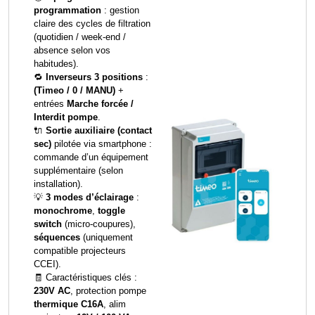
programmation
: gestion
claire des cycles de filtration
(quotidien / week-end /
absence selon vos
habitudes).
🔁
Inverseurs 3 positions
:
(Timeo / 0 / MANU)
+
entrées
Marche forcée /
Interdit pompe
.
🔌
Sortie auxiliaire (contact
sec)
pilotée via smartphone :
commande d’un équipement
supplémentaire (selon
installation).
💡
3 modes d’éclairage
:
monochrome
,
toggle
switch
(micro-coupures),
séquences
(uniquement
compatible projecteurs
CCEI).
🧾 Caractéristiques clés :
230V AC
, protection pompe
thermique C16A
, alim