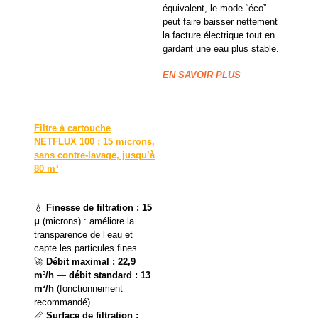
équivalent, le mode “éco”
peut faire baisser nettement
la facture électrique tout en
gardant une eau plus stable.
EN SAVOIR PLUS
Filtre à cartouche
NETFLUX 100 : 15 microns,
sans contre-lavage, jusqu’à
80 m³
💧
Finesse de filtration : 15
μ
(microns) : améliore la
transparence de l’eau et
capte les particules fines.
🚀
Débit maximal : 22,9
m³/h
—
débit standard : 13
m³/h
(fonctionnement
recommandé).
📏
Surface de filtration :