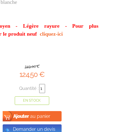
 blanche
oyen - Légère rayure - Pour plus
r le produit neuf
cliquez-ici
249
,00
€
124
,50
€
Quantité :
EN STOCK
Ajouter
au panier
Demander un devis