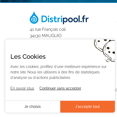
41 rue François coli
34130 MAUGUIO
0411930406
9h-12h et 14h-18h
Les Cookies
du Lundi au Vendredi
Avec les cookies, profitez d'une meilleure expérience sur
notre site. Nous les utilisons à des fins de statistiques,
d'analyse ou d'actions publicitaires.
En savoir plus
Continuer sans accepter
CONTACTEZ-NOUS
PAIEMENT
LIVRAISON
RÉTRAC
GESTION DES COOKIES
PLAN DU SITE
Je choisis
J'accepte tout