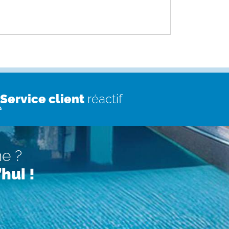
Service client
réactif
ne ?
hui !