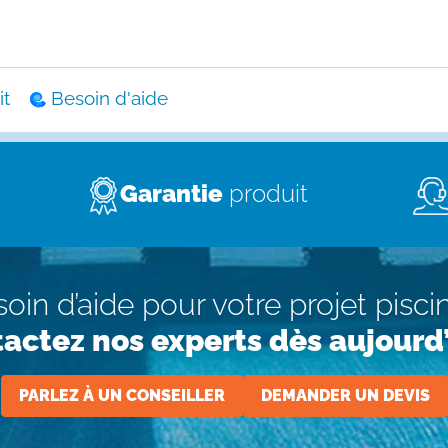
t
Besoin d'aide
Garantie
produit
oin d’aide pour votre projet pisci
actez nos experts dès aujourd’
PARLEZ À UN CONSEILLER
DEMANDER UN DEVIS