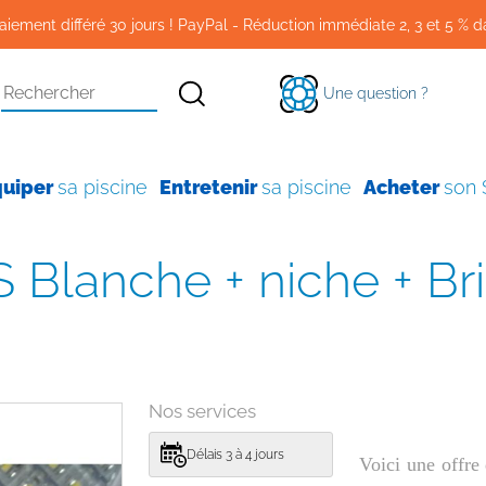
aiement différé 30 jours ! PayPal - Réduction immédiate 2, 3 et 5 % d
Une question ?
quiper
sa piscine
Entretenir
sa piscine
Acheter
son
Nos services
Délais 3 à 4 jours
Voici une offr