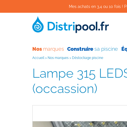
Mes achats en 3,4 ou 10 fois ! P
Nos
marques
Construire
sa piscine
É
Accueil
>
Nos marques
>
Déstockage piscine
Lampe 315 LEDS Blanche + niche + Bride blanche
(occassion)