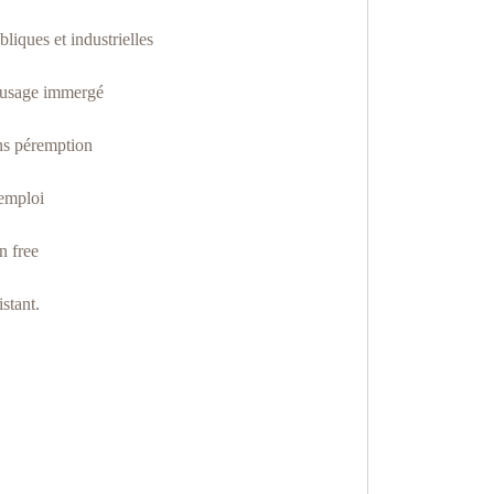
liques et industrielles
 usage immergé
ns péremption
’emploi
n free
stant.