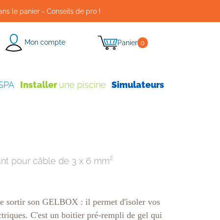
ans le panier - Conseils de pro !
Mon compte
Panier
0
 SPA
Installer
une piscine
Simulateurs
lant pour câble de 3 x 6 mm²
e sortir son GELBOX : il permet d'isoler vos
triques. C'est un boitier pré-rempli de gel qui