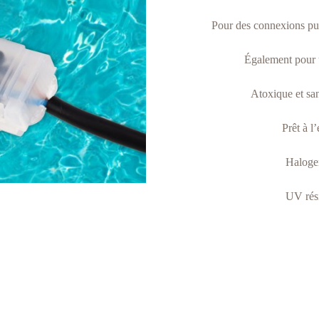
Pour des connexions pub
Également pour
Atoxique et sa
Prêt à l
Haloge
UV rési