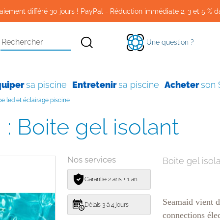
aiement différé 30 jours ! PayPal - Réduction immédiate 2, 3 et 5 % d
Une question ?
quiper
sa piscine
Entretenir
sa piscine
Acheter
son
 led et éclairage piscine
: Boite gel isolant
Nos services
Boite gel iso
Garantie 2 ans + 1 an
Seamaid vient d
Délais 3 à 4 jours
connections élec