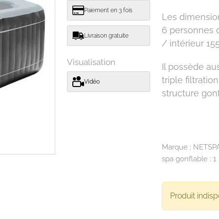
Paiement en 3 fois
Les dimensions
6 personnes de
Livraison gratuite
/ intérieur 15
Visualisation
Il possède au
triple filtrati
Vidéo
structure gon
Marque :
NETSP
spa gonflable :
1
Produit indisp