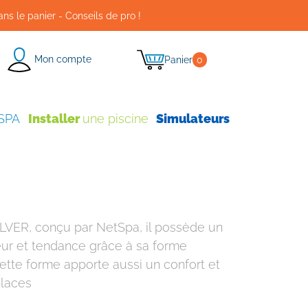
ans le panier - Conseils de pro !
Mon compte
Panier
0
 SPA
Installer
une piscine
Simulateurs
SILVER, conçu par NetSpa, il possède un
ur et tendance grâce à sa forme
ette forme apporte aussi un confort et
places