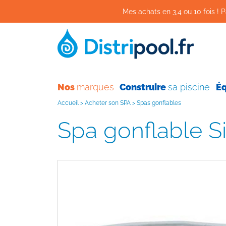
Mes achats en 3,4 ou 10 fois ! P
Nos
marques
Construire
sa piscine
É
Accueil
>
Acheter son SPA
>
Spas gonflables
Spa gonflable S