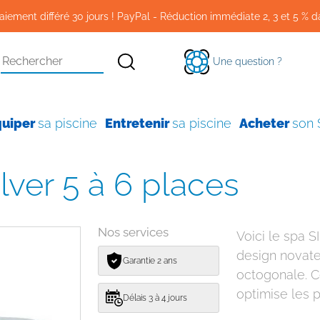
aiement différé 30 jours ! PayPal - Réduction immédiate 2, 3 et 5 % d
Une question ?
quiper
sa piscine
Entretenir
sa piscine
Acheter
son
ilver 5 à 6 places
Nos services
Voici le spa 
design novate
Garantie 2 ans
octogonale. C
optimise les 
Délais 3 à 4 jours