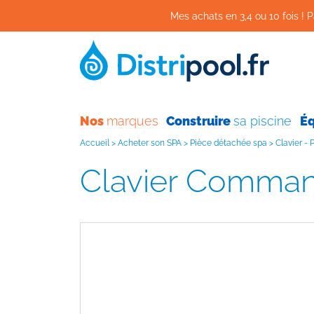
Mes achats en 3,4 ou 10 fois ! P
Nos
marques
Construire
sa piscine
É
Accueil
>
Acheter son SPA
>
Pièce détachée spa
>
Clavier 
Clavier Comma