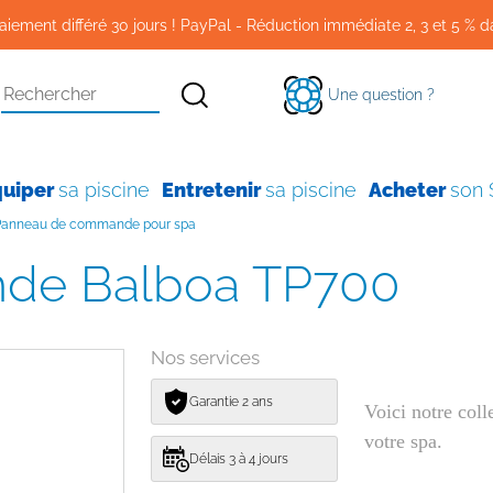
aiement différé 30 jours ! PayPal - Réduction immédiate 2, 3 et 5 % d
Une question ?
quiper
sa piscine
Entretenir
sa piscine
Acheter
son
- Panneau de commande pour spa
nde Balboa TP700
Nos services
Garantie 2 ans
Voici notre col
votre spa.
Délais 3 à 4 jours