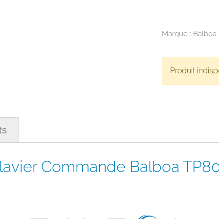
Marque :
Balboa
Produit indisp
ts
Clavier Commande Balboa TP8