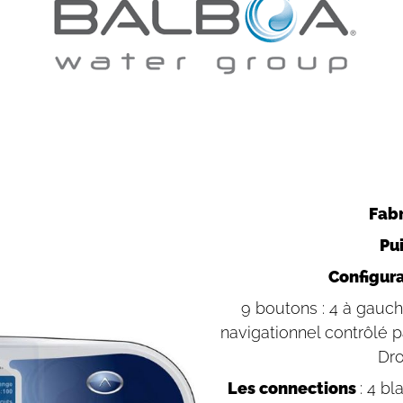
Fab
Pu
Configur
9 boutons : 4 à gauch
navigationnel contrôlé 
Dro
Les connections
: 4 bl