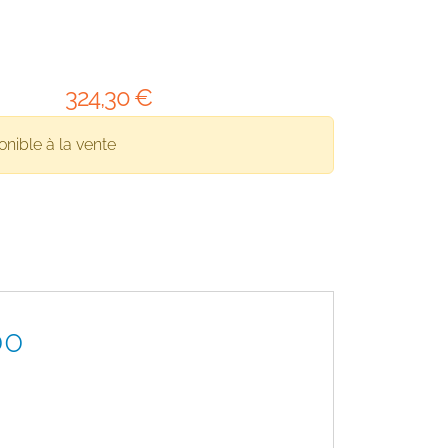
324
,30
€
onible à la vente
00