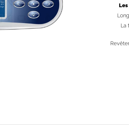
Les
Long
La 
Revête