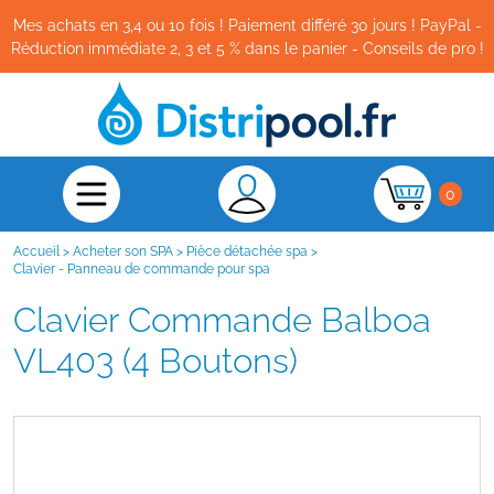
Mes achats en 3,4 ou 10 fois ! Paiement différé 30 jours ! PayPal -
Réduction immédiate 2, 3 et 5 % dans le panier - Conseils de pro !
0
Accueil
>
Acheter son SPA
>
Pièce détachée spa
>
Clavier - Panneau de commande pour spa
Clavier Commande Balboa
VL403 (4 Boutons)