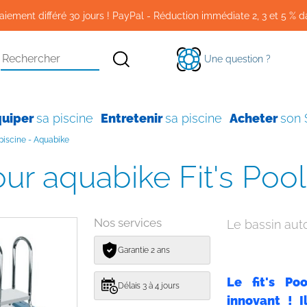
aiement différé 30 jours ! PayPal - Réduction immédiate 2, 3 et 5 % d
Une question ?
quiper
sa piscine
Entretenir
sa piscine
Acheter
son
piscine - Aquabike
pour aquabike Fit's Pool
Nos services
Le bassin aut
Garantie 2 ans
Le fit's Po
Délais 3 à 4 jours
innovant ! I