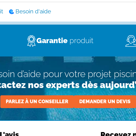
t
Besoin d'aide
Garantie
produit
oin d’aide pour votre projet pisci
actez nos experts dès aujourd’
PARLEZ À UN CONSEILLER
DEMANDER UN DEVIS
L'avis
Recevez n