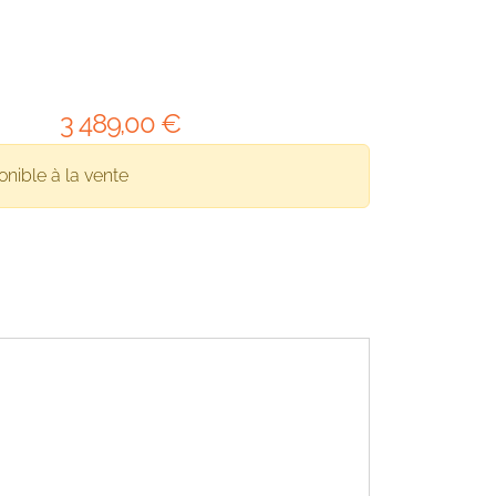
3 489
,00
€
onible à la vente