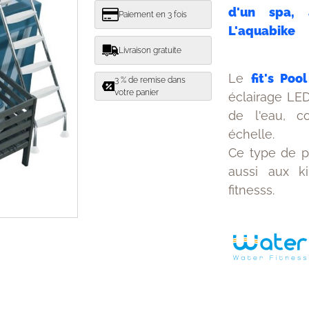
d'un spa, 
Paiement en 3 fois
L'aquabike
Livraison gratuite
Le
fit's Poo
3 % de remise dans
votre panier
éclairage LED
de l'eau, c
échelle.
Ce type de pr
aussi aux k
fitnesss.