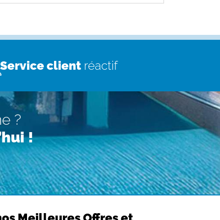
Service client
réactif
ne ?
hui !
os Meilleures Offres et