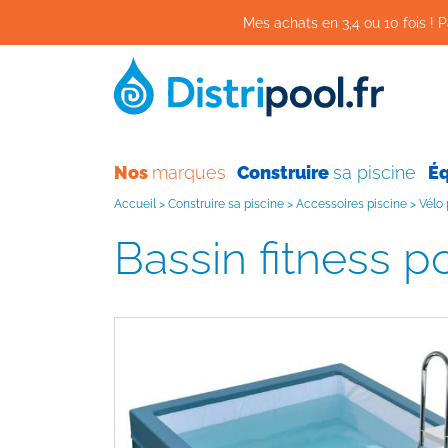
Mes achats en 3,4 ou 10 fois ! P
Nos
marques
Construire
sa piscine
É
Accueil
>
Construire sa piscine
>
Accessoires piscine
>
Vélo 
Bassin fitness 