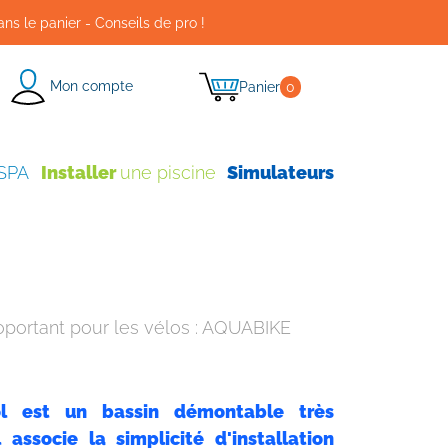
ans le panier - Conseils de pro !
Mon compte
Panier
0
 SPA
Installer
une piscine
Simulateurs
oportant pour les vélos : AQUABIKE
ol est un bassin démontable très
l associe la simplicité d'installation