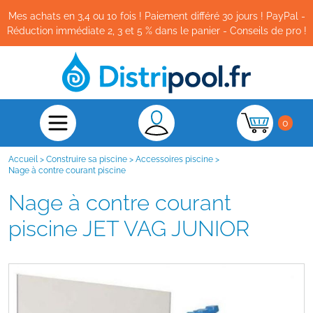
Mes achats en 3,4 ou 10 fois ! Paiement différé 30 jours ! PayPal -
Réduction immédiate 2, 3 et 5 % dans le panier - Conseils de pro !
0
Accueil
>
Construire sa piscine
>
Accessoires piscine
>
Nage à contre courant piscine
Nage à contre courant
piscine JET VAG JUNIOR