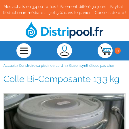
Mes achats en 3,4 ou 10 fois ! Paiement différé 30 jours ! PayPal -
Réduction immédiate 2, 3 et 5 % dans le panier - Conseils de pro !
0
Accueil
>
Construire sa piscine
>
Jardin
>
Gazon synthétique pas cher
Colle Bi-Composante 13.3 kg