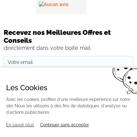
Recevez nos Meilleures Offres et
Conseils
directement dans votre boite mail.
JE M'INSCRIS
Les Cookies
Avec les cookies, profitez d'une meilleure expérience sur notre
CONTACTEZ-NOUS
PAIEMENT
LIVRAISON
RÉTRACTATION
MENTIONS LÉGALES
CGV
RGPD
BLOG
GESTION DES COOKIES
site. Nous les utilisons à des fins de statistiques, d'analyse ou
PLAN DU SITE
d'actions publicitaires.
En savoir plus
Continuer sans accepter
AGENCE CREABILIS ©2026 DISTRIPOOL.FR