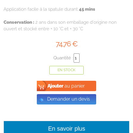
Application facile à la spatule durant
45 mins
Conservation :
2 ans dans son emballage d'origine non
ouvert et stocké entre + 10 °C et + 30 °C
74
,76
€
Quantité :
EN STOCK
Ajouter
au panier
Demander un devis
En savoir plus