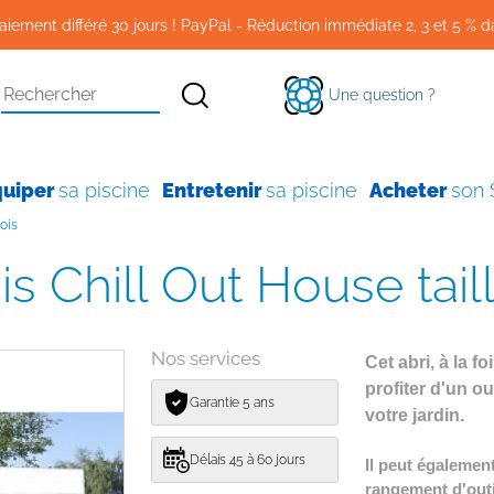
aiement différé 30 jours ! PayPal - Réduction immédiate 2, 3 et 5 % d
Une question ?
quiper
sa piscine
Entretenir
sa piscine
Acheter
son
bois
ois Chill Out House tail
Nos services
Cet abri, à la f
profiter d'un ou
Garantie 5 ans
votre jardin.
Délais 45 à 60 jours
Il peut égalemen
rangement d'outi