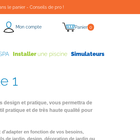
ans le panier - Conseils de pro !
Mon compte
Panier
0
 SPA
Installer
une piscine
Simulateurs
le 1
ois design et pratique, vous permettra de
til pratique et de très haute qualité pour
t d'adapter en fonction de vos besoins,
ls de jardin, design, décoration de jardin ou