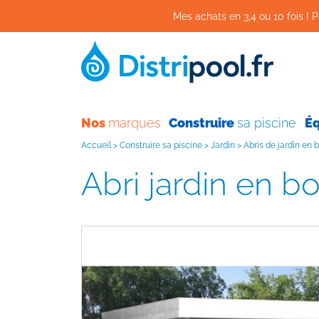
Mes achats en 3,4 ou 10 fois ! P
Nos
marques
Construire
sa piscine
É
Accueil
>
Construire sa piscine
>
Jardin
>
Abris de jardin en 
Abri jardin en b