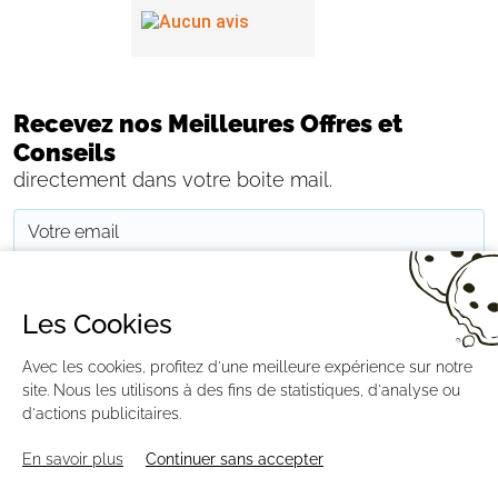
Recevez nos Meilleures Offres et
Conseils
directement dans votre boite mail.
JE M'INSCRIS
Les Cookies
Avec les cookies, profitez d'une meilleure expérience sur notre
CONTACTEZ-NOUS
PAIEMENT
LIVRAISON
RÉTRACTATION
MENTIONS LÉGALES
CGV
RGPD
BLOG
GESTION DES COOKIES
site. Nous les utilisons à des fins de statistiques, d'analyse ou
PLAN DU SITE
d'actions publicitaires.
En savoir plus
Continuer sans accepter
AGENCE CREABILIS ©2026 DISTRIPOOL.FR