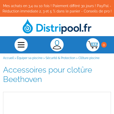
Mes achats en 3,4 ou 10 fois ! Paiement différé 30 jours ! PayPal -
Réduction immédiate 2, 3 et 5 % dans le panier - Conseils de pro !
0
Accueil
>
Équiper sa piscine
>
Sécurité & Protection
>
Clôture piscine
Accessoires pour clotûre
Beethoven