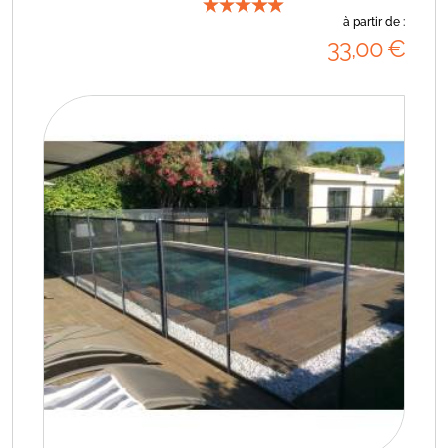
à partir de :
33
,00
€