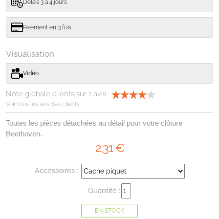
Délais 3 à 4 jours
Paiement en 3 fois
Visualisation
Vidéo
Note globale clients sur
1
avis :
Voir tous les avis des clients
Toutes les pièces détachées au détail pour votre clôture
Beethoven.
2
,31
€
Accessoires :
Quantité :
EN STOCK