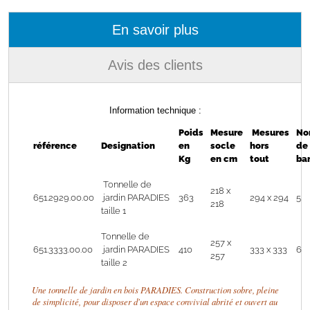
En savoir plus
Avis des clients
Information technique :
Poids
Mesure
Mesures
No
référence
Designation
en
socle
hors
de
Kg
en cm
tout
ba
Tonnelle de
218 x
651.2929.00.00
jardin PARADIES
363
294 x 294
5
218
taille 1
Tonnelle de
257 x
651.3333.00.00
jardin PARADIES
410
333 x 333
6
257
taille 2
Une tonnelle de jardin en bois PARADIES. Construction sobre, pleine
de simplicité, pour disposer d'un espace convivial abrité et ouvert au