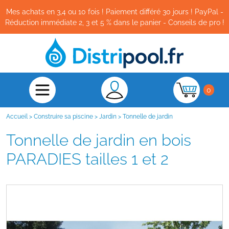
Mes achats en 3,4 ou 10 fois ! Paiement différé 30 jours ! PayPal -
Réduction immédiate 2, 3 et 5 % dans le panier - Conseils de pro !
0
Accueil
>
Construire sa piscine
>
Jardin
>
Tonnelle de jardin
Tonnelle de jardin en bois
PARADIES tailles 1 et 2