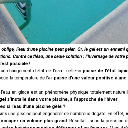
lige, l’eau d’une piscine peut geler. Or, le gel est un ennemi q
tions. Contre ce fléau, une seule solution : l’hivernage de votre 
’est possible !
 un changement d’état de l’eau : celle-ci
passe de l’état liquid
que la température de l’air
passe d’une valeur positive à une 
 l’eau en glace est un phénomène physique totalement naturelle
gel s’installe dans votre piscine, à l’approche de l’hiver
.
es si l’eau d’une piscine gèle ?
dans une piscine peut engendrer de nombreux dégâts. En effet,
e
a occuper un volume plus grand
. Résultat : sous la pression d
 votre bassin peuvent se déformer et se fissurer
. Mais il 