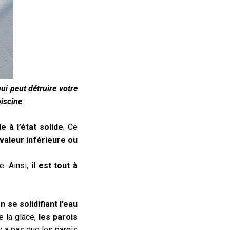
ui peut détruire votre
piscine
.
e à l’état solide
. Ce
valeur inférieure ou
. Ainsi,
il est tout à
n se solidifiant l’eau
e la glace,
les parois
n’y a pas que les parois