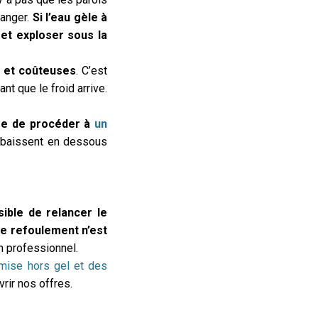
danger.
Si l’eau gèle à
 et exploser sous la
s et coûteuses
. C’est
nt que le froid arrive.
re de procéder à
un
s baissent en dessous
sible de relancer le
 de refoulement n’est
un professionnel.
 mise hors gel et des
rir nos offres.