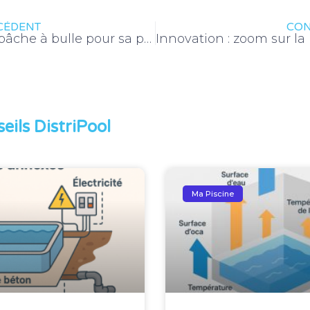
CÉDENT
CON
Choisir une bâche à bulle pour sa piscine
eils DistriPool
Ma Piscine