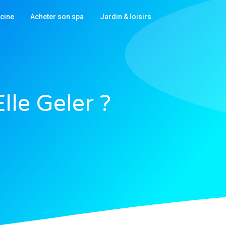
scine
Acheter son spa
Jardin & loisirs
lle Geler ?