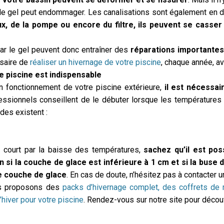
 le gel peut endommager. Les canalisations sont également en 
aux, de la pompe ou encore du filtre, ils peuvent se casser
r le gel peuvent donc entraîner des
réparations importante
ssaire de
réaliser un hivernage de votre piscine
, chaque année, ava
e piscine est indispensable
n fonctionnement de votre piscine extérieure,
il est nécessai
essionnels conseillent de le débuter lorsque les température
des existent :
e court par la baisse des températures,
sachez qu’il est pos
n si la couche de glace est inférieure à 1 cm et si la buse
e couche de glace
. En cas de doute, n’hésitez pas à contacter 
us proposons des
packs d’hivernage complet, des coffrets de
’hiver pour votre piscine
. Rendez-vous sur notre site pour découv