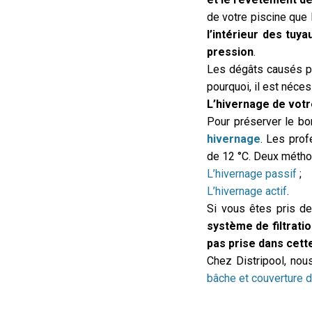
de votre piscine que
l’intérieur des tuy
pression
.
Les dégâts causés pa
pourquoi, il est néce
L’hivernage de votr
Pour préserver le bo
hivernage
. Les prof
de 12 °C. Deux métho
L’hivernage passif
;
L’hivernage actif
.
Si vous êtes pris d
système de filtratio
pas prise dans cett
Chez Distripool, no
bâche et couverture d