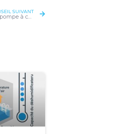
SEIL SUIVANT
Innovation : zoom sur la pompe à chaleur Jetline Platinium de Poolex