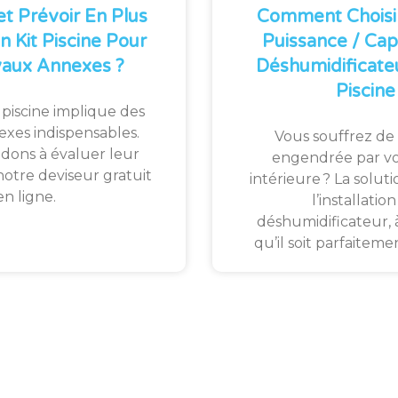
t Prévoir En Plus
Comment Choisi
n Kit Piscine Pour
Puissance / Cap
vaux Annexes ?
Déshumidificate
Piscine
 piscine implique des
exes indispensables.
Vous souffrez de 
idons à évaluer leur
engendrée par vo
notre deviseur gratuit
intérieure ? La solut
en ligne.
l’installatio
déshumidificateur, à
qu’il soit parfaitem