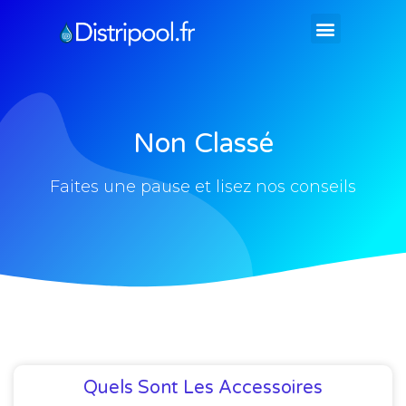
Construire sa piscine
Équiper sa piscine
Entretenir sa piscine
Non Classé
Faites une pause et lisez nos conseils
Quels Sont Les Accessoires